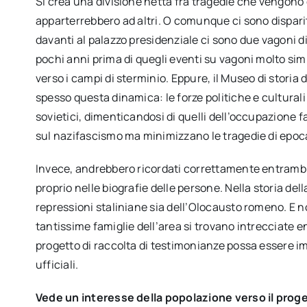
Si crea una divisione netta fra tragedie che vengono
apparterrebbero ad altri. O comunque ci sono dispar
davanti al palazzo presidenziale ci sono due vagoni di
pochi anni prima di quegli eventi su vagoni molto simi
verso i campi di sterminio. Eppure, il Museo di storia
spesso questa dinamica: le forze politiche e culturali
sovietici, dimenticandosi di quelli dell’occupazione f
sul nazifascismo ma minimizzano le tragedie di epoca
Invece, andrebbero ricordati correttamente entrambi.
proprio nelle biografie delle persone. Nella storia dell
repressioni staliniane sia dell’Olocausto romeno. E no
tantissime famiglie dell’area si trovano intrecciate e
progetto di raccolta di testimonianze possa essere i
ufficiali.
Vede un interesse della popolazione verso il prog