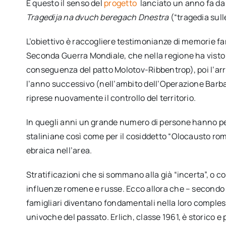
È questo il senso del
progetto
lanciato un anno fa da 
Tragedija na dvuch beregach Dnestra
(“tragedia sulle
L’obiettivo è raccogliere testimonianze di memorie fa
Seconda Guerra Mondiale, che nella regione ha vist
conseguenza del patto Molotov-Ribbentrop), poi l’arr
l’anno successivo (nell’ambito dell’Operazione Barbar
riprese nuovamente il controllo del territorio.
In quegli anni un grande numero di persone hanno pers
staliniane così come per il cosiddetto “Olocausto ro
ebraica nell’area.
Stratificazioni che si sommano alla già “incerta”, o 
influenze romene e russe. Ecco allora che – secondo Se
famigliari diventano fondamentali nella loro comples
univoche del passato. Erlich, classe 1961, è storico e 