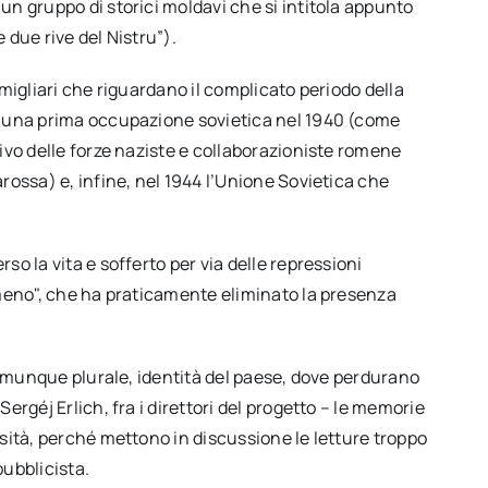
un gruppo di storici moldavi che si intitola appunto
 due rive del Nistru”).
migliari che riguardano il complicato periodo della
o una prima occupazione sovietica nel 1940 (come
ivo delle forze naziste e collaborazioniste romene
ossa) e, infine, nel 1944 l’Unione Sovietica che
o la vita e sofferto per via delle repressioni
meno", che ha praticamente eliminato la presenza
comunque plurale, identità del paese, dove perdurano
rgéj Erlich, fra i direttori del progetto – le memorie
sità, perché mettono in discussione le letture troppo
pubblicista.