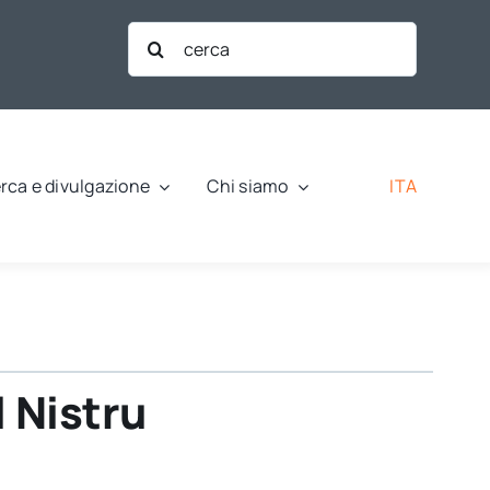
Cerca
per:
ITA
rca e divulgazione
Chi siamo
l Nistru