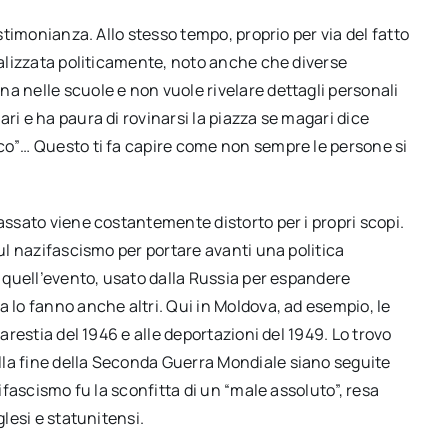
estimonianza. Allo stesso tempo, proprio per via del fatto
ntalizzata politicamente, noto anche che diverse
a nelle scuole e non vuole rivelare dettagli personali
ri e ha paura di rovinarsi la piazza se magari dice
ico”… Questo ti fa capire come non sempre le persone si
passato viene costantemente distorto per i propri scopi.
sul nazifascismo per portare avanti una politica
a quell’evento, usato dalla Russia per espandere
a lo fanno anche altri. Qui in Moldova, ad esempio, le
carestia del 1946 e alle deportazioni del 1949. Lo trovo
lla fine della Seconda Guerra Mondiale siano seguite
zifascismo fu la sconfitta di un “male assoluto”, resa
glesi e statunitensi.