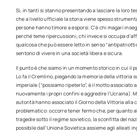
Sì, in tanti si stanno presentando a lasciare la loro t
che a livello ufficiale la storia viene spesso strume
persone hanno timore a esporsi. C’è chi magari insegn
perché teme ripercussioni, chi invece si occupa d’affa
qualcosa che può essere letto in senso “antipatriott
sentono di vivere in una società libera e sicura.
Il punto è che siamo in un momento storico in cui il 
Lo fa il Cremlino, piegando la memoria della vittoria 
imperiale (“possiamo ripeterlo”, è il motto associato 
nuovamente i propri confini e aggredire l’Ucraina). M
autorità hanno associato il Giorno della Vittoria alla 
problematico: occorre tener fermo che, per quanto a
tragedie sotto il regime sovietico, la sconfitta del na
possibile dall’Unione Sovietica assieme agli alleati in