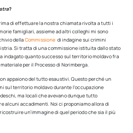
stra
?
ima di effettuare la nostra chiamata rivolta a tutti i
orie famigliari, assieme ad altri colleghi mi sono
chivio della
Commissione
di indagine sui crimini
tria. Si tratta di una commissione istituita dallo stato
a indagato quanto successo sul territorio moldavo fra
e materiale per il Processo di Norimberga.
i non appaiono del tutto esaustivi. Questo perché un
 sul territorio moldavo durante l’occupazione
deschi, ma locali che avevano dunque tutto
re alcuni accadimenti. Noi ci proponiamo allora di
icostruire un’immagine di quel periodo che sia il più