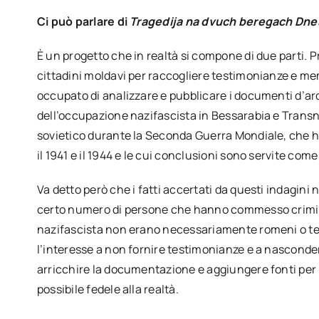
Ci può parlare di
Tragedija na dvuch beregach Dne
È un progetto che in realtà si compone di due parti. Pr
cittadini moldavi per raccogliere testimonianze e mem
occupato di analizzare e pubblicare i documenti d’ar
dell’occupazione nazifascista in Bessarabia e Transnis
sovietico durante la Seconda Guerra Mondiale, che h
il 1941 e il 1944 e le cui conclusioni sono servite com
Va detto però che i fatti accertati da questi indagin
certo numero di persone che hanno commesso crimini
nazifascista non erano necessariamente romeni o te
l’interesse a non fornire testimonianze e a nasconde
arricchire la documentazione e aggiungere fonti per r
possibile fedele alla realtà.