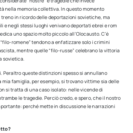
 considerate “nostre” e tragedie che invece
ità nella memoria collettiva. In questo momento
 treno in ricordo delle deportazioni sovietiche, ma
li e negli stessi luoghi venivano deportati ebrei e rom
 dedica uno spazio molto piccolo all’Olocausto. C’è
 “filo-romene” tendono a enfatizzare solo i crimini
ascista, mentre quelle “filo-russe” celebrano la vittoria
 sovietica.
 Peraltro queste distinzioni spesso si annullano
a mia famiglia, per esempio, si trovano vittime sia delle
n si tratta di una caso isolato: nelle vicende di
ntrambe le tragedie. Perciò credo, e spero, che il nostro
mportante: perché mette in discussione le narrazioni
etto?