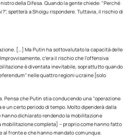
inistro della Difesa. Quando la gente chiede: "Perché
i?", spetterà a Shoigu rispondere. Tuttavia, il rischio di
tazione. […] Ma Putin ha sottovalutato la capacità delle
Improvvisamente, c’era il rischio che l’offensiva
bilitazione è diventata inevitabile, soprattutto quando
eferendum" nelle quattro regioni ucraine [solo
ra. Pensa che Putin stia conducendo una "operazione
a e un certo periodo di tempo. Molto dipenderà dalla
che hanno dichiarato rendendo la mobilitazione
na mobilitazione completa] – proprio come hanno fatto
re al fronte e che hanno mandato comunque.