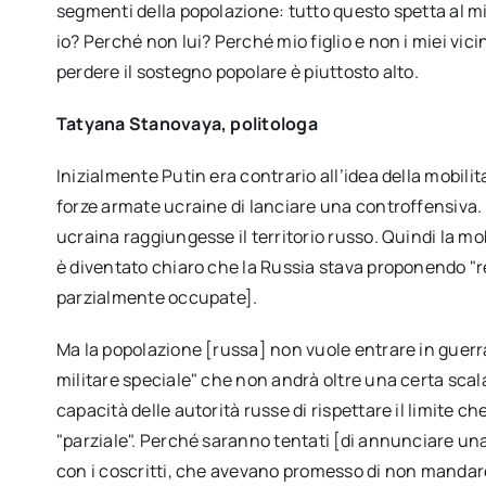
segmenti della popolazione: tutto questo spetta al m
io? Perché non lui? Perché mio figlio e non i miei vicin
perdere il sostegno popolare è piuttosto alto.
Tatyana Stanovaya, politologa
Inizialmente Putin era contrario all’idea della mobili
forze armate ucraine di lanciare una controffensiva. 
ucraina raggiungesse il territorio russo. Quindi la mo
è diventato chiaro che la Russia stava proponendo "r
parzialmente occupate].
Ma la popolazione [russa] non vuole entrare in guer
militare speciale" che non andrà oltre una certa scal
capacità delle autorità russe di rispettare il limite 
"parziale". Perché saranno tentati [di annunciare u
con i coscritti, che avevano promesso di non manda