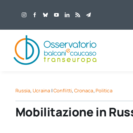
Salta
al
contenuto
Russia
,
Ucraina
|
Conflitti
,
Cronaca
,
Politica
Mobilitazione in Russ