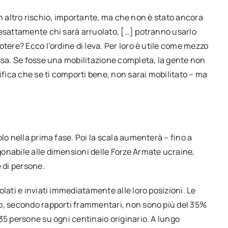
è un altro rischio, importante, ma che non è stato ancora
 esattamente chi sarà arruolato, […] potranno usarlo
tere? Ecco l’ordine di leva. Per loro è utile come mezzo
essa. Se fosse una mobilitazione completa, la gente non
ifica che se ti comporti bene, non sarai mobilitato – ma
lo nella prima fase. Poi la scala aumenterà – fino a
onabile alle dimensioni delle Forze Armate ucraine,
 di persone.
lati e inviati immediatamente alle loro posizioni. Le
to, secondo rapporti frammentari, non sono più del 35%
35 persone su ogni centinaio originario. A lungo