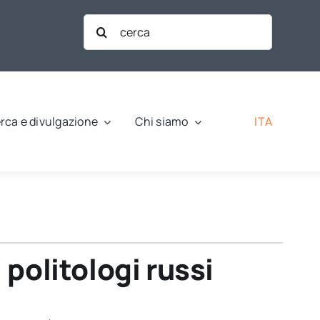
Cerca
per:
ITA
rca e divulgazione
Chi siamo
 politologi russi