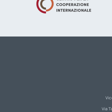
Vic
Via T