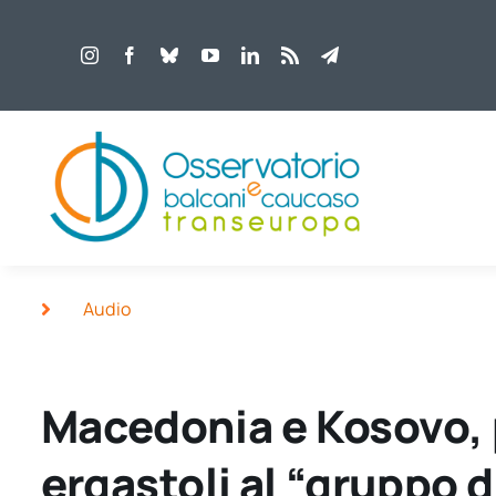
Salta
al
contenuto
Audio
Macedonia e Kosovo, 
ergastoli al “gruppo