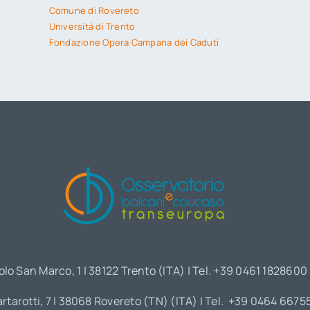
Comune di Rovereto
Università di Trento
Fondazione Opera Campana dei Caduti
olo San Marco, 1 | 38122 Trento (ITA) | Tel. +39 0461 1828600
artarotti, 7 | 38068 Rovereto (TN) (ITA) | Tel. +39 0464 6675