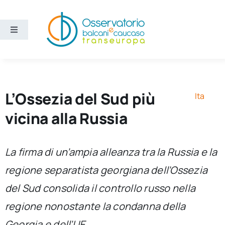
Salta
al
contenuto
Toggle
Navigation
Aree
Temi
L’Ossezia del Sud più
Ita
vicina alla Russia
Ricerca e divulgazione
La firma di un’ampia alleanza tra la Russia e la
Sezioni
regione separatista georgiana dell’Ossezia
del Sud consolida il controllo russo nella
Chi siamo
regione nonostante la condanna della
Cerca
Georgia e dell’UE