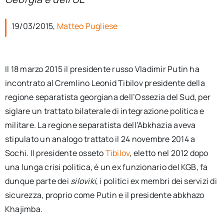
per:
19/03/2015,
Matteo Pugliese
Newsletter
Ita
Il 18 marzo 2015 il presidente russo Vladimir Putin ha
incontrato al Cremlino Leonid Tibilov presidente della
regione separatista georgiana dell’Ossezia del Sud, per
siglare un trattato bilaterale di integrazione politica e
militare. La regione separatista dell’Abkhazia aveva
stipulato un analogo trattato il 24 novembre 2014 a
Sochi. Il presidente osseto
Tibilov
, eletto nel 2012 dopo
una lunga crisi politica, è un ex funzionario del KGB, fa
dunque parte dei
siloviki
, i politici ex membri dei servizi di
sicurezza, proprio come Putin e il presidente abkhazo
Khajimba.