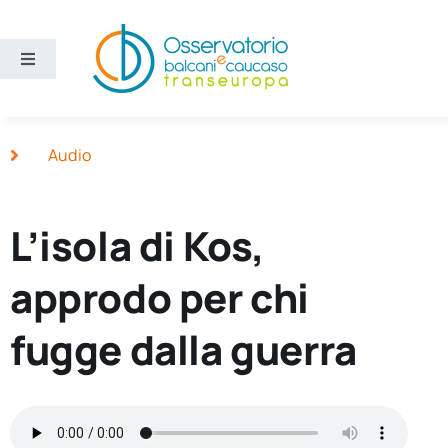
Salta
al
contenuto
Toggle
Navigation
Aree
Audio
Temi
L’isola di Kos,
Ricerca e divulgazione
approdo per chi
Sezioni
fugge dalla guerra
Chi siamo
Cerca