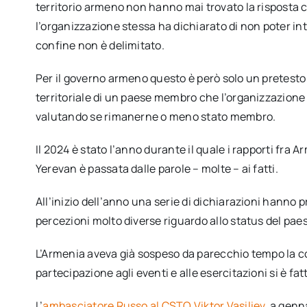
territorio armeno non hanno mai trovato la risposta c
l’organizzazione stessa ha dichiarato di non poter int
confine non è delimitato.
Per il governo armeno questo è però solo un pretesto p
territoriale di un paese membro che l’organizzazion
valutando se rimanerne o meno stato membro.
Il 2024 è stato l’anno durante il quale i rapporti fra 
Yerevan è passata dalle parole – molte – ai fatti.
All’inizio dell’anno una serie di dichiarazioni hanno
percezioni molto diverse riguardo allo status del paes
L’Armenia aveva già sospeso da parecchio tempo la co
partecipazione agli eventi e alle esercitazioni si è fa
L’
ambasciatore Russo al CSTO Viktor Vasiliev
a genn