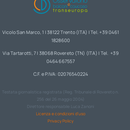
Vicolo San Marco, 1 | 38122 Trento (ITA) | Tel. +39 0461
1828600
Via Tartarotti, 7 | 38068 Rovereto (TN) (ITA) | Tel. +39
0464 667557
C.F. e P.IVA: 02076540224
Testata giornalistica registrata (Reg. Tribunale di Rovereto n.
256 del 26 maggio 2004)
Direttore responsabile Luca Zanoni
Licenza e condizioni d’uso
Privacy Policy