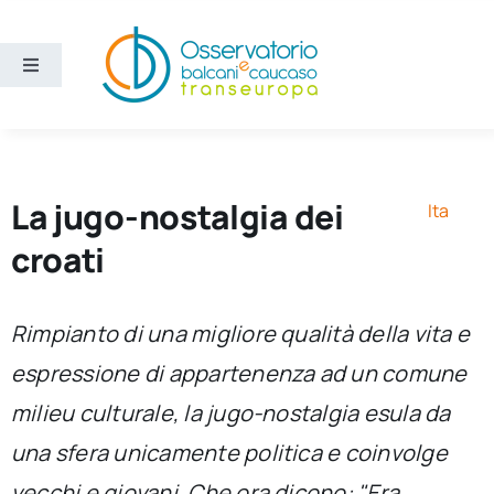
Salta
al
contenuto
Toggle
Navigation
Aree
Temi
La jugo-nostalgia dei
Ita
croati
Ricerca e divulgazione
Rimpianto di una migliore qualità della vita e
Sezioni
espressione di appartenenza ad un comune
milieu culturale, la jugo-nostalgia esula da
Chi siamo
una sfera unicamente politica e coinvolge
Cerca
vecchi e giovani. Che ora dicono: "Era