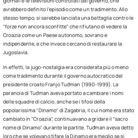
giornali e le televisioni controllati dal governo, che
avrebbero definito l’episodio come un tradimento. Allo
stesso tempo, si sarebbe lanciata una battaglia contro le
"forze non ancora sconfitte" che rifiutano di vedere la
Croazia come un Paese autonomo, sovrano e
indipendente, e che invece cercano di restaurare la
Jugoslavia.
In effetti, la jugo-nostalgia era considerata più o meno
come tradimento durante il governo autocratico del
presidente croato Franjo Tuđman (1990-1999). La
paranoia di Tuđman aveva portato a cambiare i nomi
delle squadre di calcio, anche se i tifosi della
popolarissima "Dinamo" di Zagabria, il cui nome era stato
cambiato in "Croazia", continuavano a gridare il "sacro
nome di Dinamo" durante le partite. Tuđman aveva detto
loro che se volevano tifare la Dinamo era meglio se si