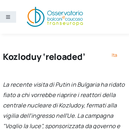
Salta
al
contenuto
Toggle
Navigation
Aree
Temi
Kozloduy ‘reloaded’
Ita
Ricerca e divulgazione
La recente visita di Putin in Bulgaria ha ridato
Sezioni
fiato a chi vorrebbe riaprire i reattori della
centrale nucleare di Kozludoy, fermati alla
Chi siamo
vigilia dell’ingresso nell’Ue. La campagna
Cerca
"Voglio la luce", sponsorizzata da governo e