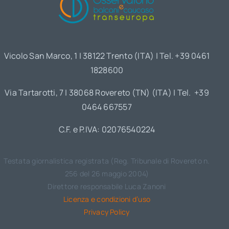
Vicolo San Marco, 1 | 38122 Trento (ITA) | Tel. +39 0461
1828600
Via Tartarotti, 7 | 38068 Rovereto (TN) (ITA) | Tel. +39
0464 667557
C.F. e P.IVA: 02076540224
Testata giornalistica registrata (Reg. Tribunale di Rovereto n.
256 del 26 maggio 2004)
Direttore responsabile Luca Zanoni
Licenza e condizioni d’uso
Privacy Policy