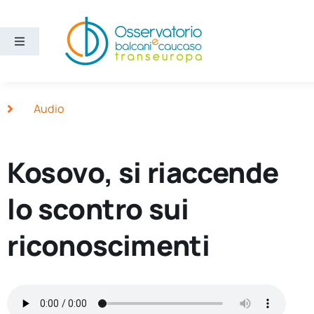
Salta
al
contenuto
Toggle
Navigation
Aree
Audio
Temi
Kosovo, si riaccende
Ricerca e divulgazione
lo scontro sui
Sezioni
riconoscimenti
Chi siamo
Cerca