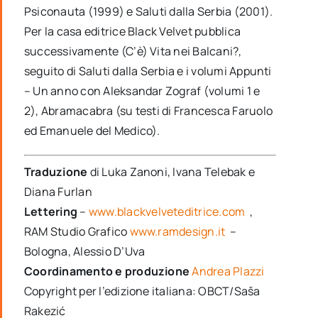
Psiconauta (1999) e Saluti dalla Serbia (2001).
Per la casa editrice Black Velvet pubblica
successivamente (C’è) Vita nei Balcani?,
seguito di Saluti dalla Serbia e i volumi Appunti
– Un anno con Aleksandar Zograf (volumi 1 e
2), Abramacabra (su testi di Francesca Faruolo
ed Emanuele del Medico).
Traduzione
di Luka Zanoni, Ivana Telebak e
Diana Furlan
Lettering
–
www.blackvelveteditrice.com
,
RAM Studio Grafico
www.ramdesign.it
–
Bologna, Alessio D’Uva
Coordinamento e produzione
Andrea Plazzi
Copyright per l’edizione italiana: OBCT/Saša
Rakezić