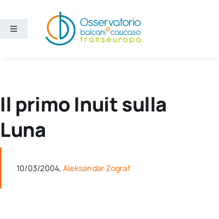
Salta
al
contenuto
Toggle
Navigation
Aree
Temi
Il primo Inuit sulla
Ricerca e divulgazione
Luna
Sezioni
10/03/2004,
Aleksandar Zograf
Chi siamo
Cerca