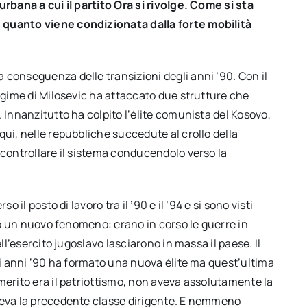
urbana a cui il partito Ora si rivolge. Come si sta
 quanto viene condizionata dalla forte mobilità
 conseguenza delle transizioni degli anni ’90. Con il
regime di Milosevic ha attaccato due strutture che
 Innanzitutto ha colpito l’élite comunista del Kosovo,
qui, nelle repubbliche succedute al crollo della
 controllare il sistema conducendolo verso la
 il posto di lavoro tra il ’90 e il ’94 e si sono visti
ato un nuovo fenomeno: erano in corso le guerre in
ll’esercito jugoslavo lasciarono in massa il paese. Il
gli anni ’90 ha formato una nuova élite ma quest’ultima
merito era il patriottismo, non aveva assolutamente la
lgeva la precedente classe dirigente. E nemmeno