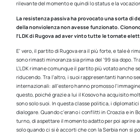
rilevante del momento e quindi lo status e la vocazio
La resistenza passiva ha provocato una sorta di de
della nonviolenza non avesse funzionato. Cionon
l’LDK di Rugova ad aver vinto tutte le tornate el
E’ vero, il partito di Rugova era il più forte, e tale è r
sono rimasti minoranza sia prima del ’99 sia dopo. Tra l
L’LDK rimane comunque il partito più votato anche se 
riducendo. Tra l’altro, i suoi rappresentanti hanno s
internazionali: all’estero hanno promosso l’immagine 
questo, poiché grazie a lui il Kosovo ha acquisito molt
sono solo suoi. In questa classe politica, i diplomati
dialogare. Quando c’erano i conflitti in Croazia e in Bo
turno, di aspettare il momento adatto per poi aprire 
solo quando ci si è accorti che con la Serbia non si p