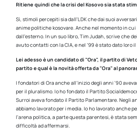
Ritiene quindi che la crisi del Kosovo sia stata sti
Sì, stimoli percepiti sia dall’LDK che dai suoi avversar
anime politiche kosovare. Anche nel momento in cui si 
dall’esterno. In un suo libro, Tim Judah, scrive che de
avuto contatti con la CIA, e nel ’99 è stato dato loro il 
Lei adesso è un candidato di "Ora", il partito di Ve
partito e qual è la novità offerta da "Ora" al panor
I fondatori di Ora anche all’inizio degli anni ’90 avev
per il pluralismo. Io ho fondato il Partito Socialdemoc
Surroi aveva fondato il Partito Parlamentare. Negli a
abbiamo lavorato per i media. Io ho lavorato anche p
l’arena politica, a parte questa parentesi, è stata sem
difficoltà ad affermarsi.