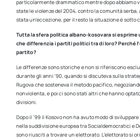
particolarmente drammatico mentre dopo abbiamo vis
state le violenze del 2004, contro la comunità serba,
stata un’eccezione, per il resto la situazione è sotto c
Tutta la sfera politica albano-kosovara si esprim
che differenzia i partiti politici tra di loro? Perch
partito?
Le differenze sono storiche e non si riferiscono esc
durante gli anni ’90, quando si discuteva sulla strate
Rugova che sosteneva il metodo pacifico, negoziando,
nonviolenta, e poi ci sono stati altri che hanno optato
divisioni.
Dopo il ’99 il Kosovo non ha avuto modo di sviluppare
nella suddivisione europea tra Socialdemocratici e Demo
sono riusciti a trovare un elettorato. L’elettorato si o