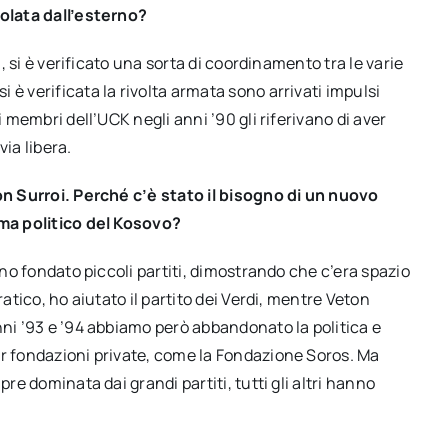
molata dall’esterno?
i, si è verificato una sorta di coordinamento tra le varie
è verificata la rivolta armata sono arrivati impulsi
i membri dell’UCK negli anni ’90 gli riferivano di aver
via libera.
ton Surroi. Perché c’è stato il bisogno di un nuovo
ama politico del Kosovo?
ano fondato piccoli partiti, dimostrando che c’era spazio
ratico, ho aiutato il partito dei Verdi, mentre Veton
nni ’93 e ’94 abbiamo però abbandonato la politica e
er fondazioni private, come la Fondazione Soros. Ma
pre dominata dai grandi partiti, tutti gli altri hanno