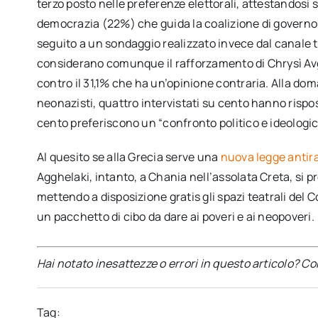
terzo posto nelle preferenze elettorali, attestandosi s
democrazia (22%) che guida la coalizione di governo, e
seguito a un sondaggio realizzato invece dal canale te
considerano comunque il rafforzamento di Chrysì Avgh
contro il 31,1% che ha un’opinione contraria. Alla do
neonazisti, quattro intervistati su cento hanno rispos
cento preferiscono un “confronto politico e ideologic
Al quesito se alla Grecia serve una
nuova legge antir
Agghelaki, intanto, a Chania nell’assolata Creta, si p
mettendo a disposizione gratis gli spazi teatrali del C
un pacchetto di cibo da dare ai poveri e ai neopoveri.
Hai notato inesattezze o errori in questo articolo? C
Tag: