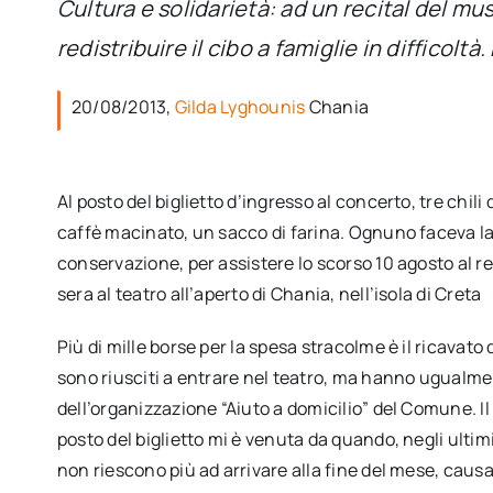
Cultura e solidarietà: ad un recital del mus
redistribuire il cibo a famiglie in difficolt
20/08/2013,
Gilda Lyghounis
Chania
Al posto del biglietto d’ingresso al concerto, tre chili 
caffè macinato, un sacco di farina. Ognuno faceva la f
conservazione, per assistere lo scorso 10 agosto al rec
sera al teatro all’aperto di Chania, nell’isola di Creta
Più di mille borse per la spesa stracolme è il ricavato
sono riusciti a entrare nel teatro, ma hanno ugualment
dell’organizzazione “Aiuto a domicilio” del Comune. Il t
posto del biglietto mi è venuta da quando, negli ultimi
non riescono più ad arrivare alla fine del mese, cau