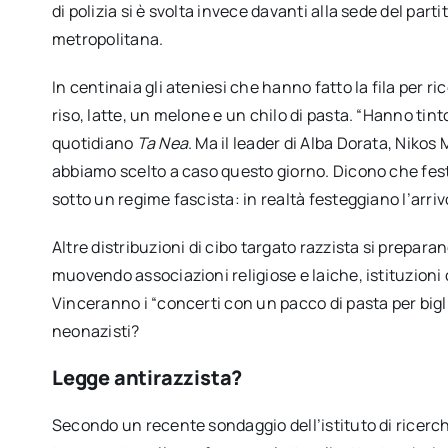
di polizia si è svolta invece davanti alla sede del parti
metropolitana.
In centinaia gli ateniesi che hanno fatto la fila per 
riso, latte, un melone e un chilo di pasta. “Hanno tinto
quotidiano
Ta Nea
. Ma il leader di Alba Dorata, Nik
abbiamo scelto a caso questo giorno. Dicono che feste
sotto un regime fascista: in realtà festeggiano l’arrivo
Altre distribuzioni di cibo targato razzista si prepara
muovendo associazioni religiose e laiche, istituzioni 
Vinceranno i “concerti con un pacco di pasta per bigli
neonazisti?
Legge antirazzista?
Secondo un recente sondaggio dell’istituto di ricerc