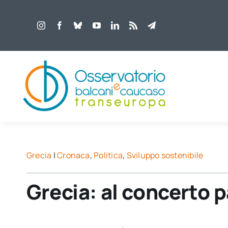
Salta
al
contenuto
Grecia
|
Cronaca
,
Politica
,
Sviluppo sostenibile
Grecia: al concerto 