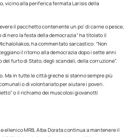
to, vicino alla periferica fermata Larisis della
ricevere il pacchetto contenente un po’ di carne o pesce,
 di nero la festa della democrazia” ha titolato il
os Michaloliakos, ha commentato sarcastico: “Non
ggiano il ritorno alla democrazia dopo i sette anni
 del furto di Stato, degli scandali, della corruzione”.
no. Ma in tutte le città greche si stanno sempre più
comunali o di volontariato per aiutare i poveri.
etto” o il richiamo dei muscolosi giovanotti
he ellenico MRB, Alba Dorata continua a mantenere il