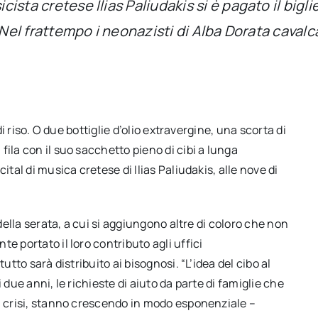
icista cretese Ilias Paliudakis si è pagato il bi
à. Nel frattempo i neonazisti di Alba Dorata cavalc
di riso. O due bottiglie d’olio extravergine, una scorta di
ila con il suo sacchetto pieno di cibi a lunga
ital di musica cretese di Ilias Paliudakis, alle nove di
 della serata, a cui si aggiungono altre di coloro che non
e portato il loro contributo agli uffici
utto sarà distribuito ai bisognosi. “L’idea del cibo al
 due anni, le richieste di aiuto da parte di famiglie che
sa crisi, stanno crescendo in modo esponenziale –