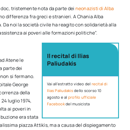
eci doc, tristemente nota da parte dei
neonazisti di Alba
o differenza fra greci e stranieri. A Chania Alba
 Da noi la società civile ha reagito con solidarietà alla
assistenza ai poveri alle formazioni politiche”.
Il recital di Ilias
 ad Atene le
Paliudakis
da parte dei
 non si fermano.
apitale George
Vai all’estratto video del
recital di
Ilias Paliudakis
dello scorso 10
icorrenza della
agosto e al
profilo ufficiale
24 luglio 1974,
Facebook
del musicista
ta ai poveri in
ribuzione era stata
alissima piazza Attikìs, ma a causa del dispiegamento