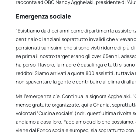
racconta ad OBC Nancy Agghelaki, presidente di “Aiut
Emergenza sociale
"Esistiamo da dieci anni come dipartimento assiste
centinaio di anziani soprattutto invalidi che vivevano 
pensionati sanissimi che si sono visti ridurre di più d
se prima il nostro target erano gli over 65enni, adess
ha perso il lavoro, la madre è casalinga e tutti si son
reddito! Siamo arrivati a quota 800 assistiti, tuttavi
non spaventare la gente e contribuire al clima di alla
Ma l’emergenza c’è. Continua la signora Agghelaki: "
mense gratuite organizzate, qui a Chania, soprattutt
volontari ‘Cucina sociale’ (ndr: quest’ultima rivolta s
andiamo a casa loro. Facciamo quello che possiamo, d
viene dal Fondo sociale europeo, sia soprattutto con l’