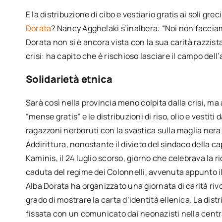
E la distribuzione di cibo e vestiario gratis ai soli gr
Dorata
? Nancy Agghelaki s’inalbera: “Noi non facciam
Dorata non si è ancora vista con la sua carità razzista.
crisi: ha capito che è rischioso lasciare il campo dell’
Solidarietà etnica
Sarà così nella provincia meno colpita dalla crisi, ma
“mense gratis” e le distribuzioni di riso, olio e vestiti 
ragazzoni nerboruti con la svastica sulla maglia nera
Addirittura, nonostante il divieto del sindaco della c
Kaminis, il 24 luglio scorso, giorno che celebrava la r
caduta del regime dei Colonnelli, avvenuta appunto il 
Alba Dorata ha organizzato una giornata di carità rivol
grado di mostrare la carta d’identità ellenica. La dist
fissata con un comunicato dai neonazisti nella centr