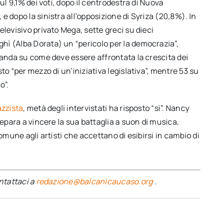
ul 9,1% dei voti, dopo il centrodestra di Nuova
 dopo la sinistra all’opposizione di Syriza (20,8%). In
levisivo privato Mega, sette greci su dieci
ì (Alba Dorata) un “pericolo per la democrazia”,
manda su come deve essere affrontata la crescita dei
to “per mezzo di un’iniziativa legislativa”, mentre 53 su
o”.
azzista
, metà degli intervistati ha risposto “sì”. Nancy
repara a vincere la sua battaglia a suon di musica,
omune agli artisti che accettano di esibirsi in cambio di
ontattaci a
redazione@balcanicaucaso.org
.