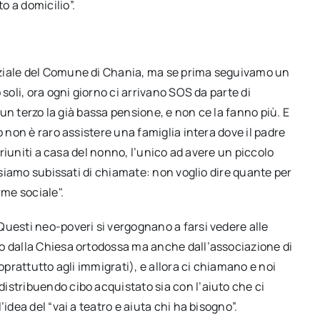
o a domicilio”.
nziale del Comune di Chania, ma se prima seguivamo un
soli, ora ogni giorno ci arrivano SOS da parte di
i un terzo la già bassa pensione, e non ce la fanno più. E
o non è raro assistere una famiglia intera dove il padre
o riuniti a casa del nonno, l’unico ad avere un piccolo
a siamo subissati di chiamate: non voglio dire quante per
rme sociale".
Questi neo-poveri si vergognano a farsi vedere alle
o dalla Chiesa ortodossa ma anche dall’associazione di
oprattutto agli immigrati), e allora ci chiamano e noi
istribuendo cibo acquistato sia con l’aiuto che ci
idea del “vai a teatro e aiuta chi ha bisogno”.