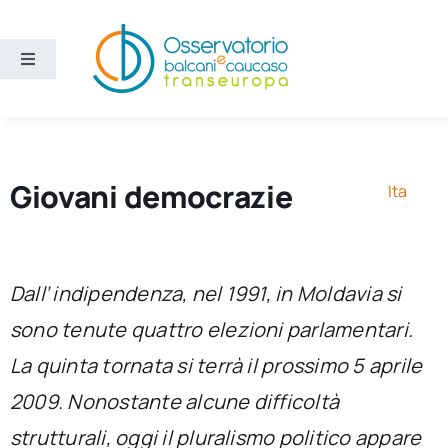
Salta
al
contenuto
Toggle
Navigation
Aree
Temi
Giovani democrazie
Ita
Ricerca e divulgazione
Dall’ indipendenza, nel 1991, in Moldavia si
Sezioni
sono tenute quattro elezioni parlamentari.
La quinta tornata si terrà il prossimo 5 aprile
Chi siamo
2009. Nonostante alcune difficoltà
Cerca
strutturali, oggi il pluralismo politico appare