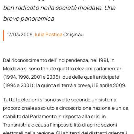
per:
ben radicato nella società moldava. Una
breve panoramica
Newsletter
17/03/2009,
Iulia Postica
Chişinău
Ita
Dal riconoscimento dell’indipendenza, nel 1991, in
Moldavia si sono tenute quattro elezioni parlamentari
(1994, 1998, 2001 e 2005), due delle quali anticipate
(1994 e 2001); la quinta si terrà a breve, il 5 aprile 2009.
Tutte le elezioni si sono svolte secondo un sistema
proporzionale assoluto a circoscrizione nazionale unica,
stabilito dal Parlamento in risposta alla crisi in
Transnistria e causa l’impossibilità di aprire sezioni
elettorali nella regione. Gli abitanti dei distretti orientali