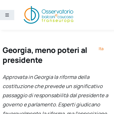
Salta
al
contenuto
Toggle
Navigation
Aree
Temi
Georgia, meno poteri al
Ita
presidente
Ricerca e divulgazione
Approvata in Georgia la riforma della
Sezioni
costituzione che prevede un significativo
passaggio di responsabilità dal presidente a
Chi siamo
governo e parlamento. Esperti giudicano
Cerca
favorevolmente la riforma, ma l’opposizione