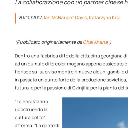
La collaborazione con un partner cinese ha
20/10/2017,
Ian McNaught Davis
,
Katarzyna Król
(Pubblicato originariamente da
Chai Khana
)
Dentro una fabbrica di tè della cittadina georgiana di 
ad un cumulo di tè color mogano appena essiccato e 
fiorisce sul suo viso mentre rimuove alcuni gambi e de
in passato un punto forte della produzione sovietica
futuro, e per la passione di Gvinjilia per la pianta del
"I cinesi stanno
ricostruendo la
cultura del tè",
afferma. "La gente di