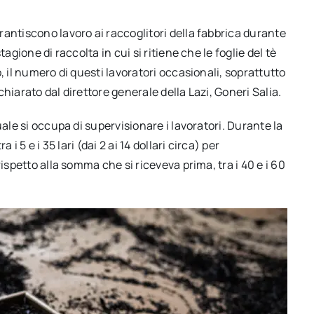
antiscono lavoro ai raccoglitori della fabbrica durante
agione di raccolta in cui si ritiene che le foglie del tè
, il numero di questi lavoratori occasionali, soprattutto
hiarato dal direttore generale della Lazi, Goneri Salia.
uale si occupa di supervisionare i lavoratori. Durante la
i 5 e i 35 lari (dai 2 ai 14 dollari circa) per
ispetto alla somma che si riceveva prima, tra i 40 e i 60