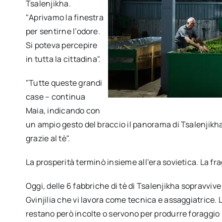
Tsalenjikha.
"Aprivamo la finestra
per sentirne l’odore.
Si poteva percepire
in tutta la cittadina".
"Tutte queste grandi
case – continua
Maia, indicando con
un ampio gesto del braccio il panorama di Tsalenjikha
grazie al tè".
La prosperità terminò insieme all’era sovietica. La f
Oggi, delle 6 fabbriche di tè di Tsalenjikha sopravviv
Gvinjilia che vi lavora come tecnica e assaggiatrice. L
restano però incolte o servono per produrre foraggio p