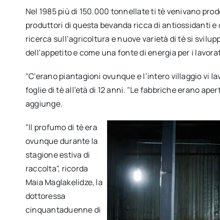
Nel 1985 più di 150.000 tonnellate ti tè venivano prod
produttori di questa bevanda ricca di antiossidanti e c
ricerca sull’agricoltura e nuove varietà di tè si svi
dell’appetito e come una fonte di energia per i lavorat
"C’erano piantagioni ovunque e l’intero villaggio vi la
foglie di tè all’età di 12 anni. "Le fabbriche erano ape
aggiunge.
"Il profumo di tè era
ovunque durante la
stagione estiva di
raccolta", ricorda
Maia Maglakelidze, la
dottoressa
cinquantaduenne di