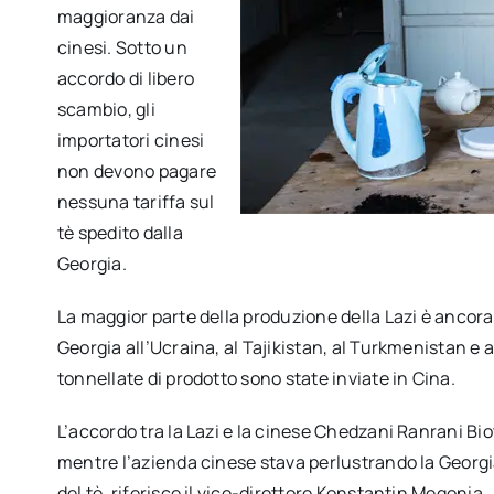
maggioranza dai
cinesi. Sotto un
accordo di libero
scambio, gli
importatori cinesi
non devono pagare
nessuna tariffa sul
tè spedito dalla
Georgia.
La maggior parte della produzione della Lazi è ancora
Georgia all’Ucraina, al Tajikistan, al Turkmenistan e 
tonnellate di prodotto sono state inviate in Cina.
L’accordo tra la Lazi e la cinese Chedzani Ranrani Bi
mentre l’azienda cinese stava perlustrando la Georgi
del tè, riferisce il vice-direttore Konstantin Megonia.