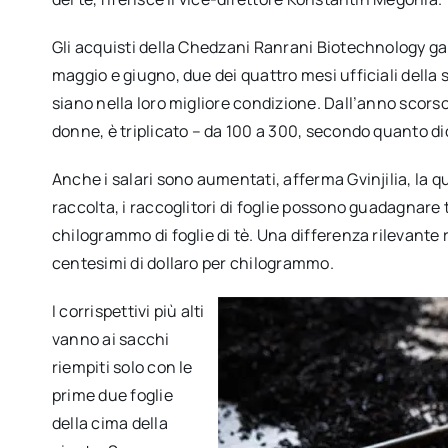
Gli acquisti della Chedzani Ranrani Biotechnology gar
maggio e giugno, due dei quattro mesi ufficiali della st
siano nella loro migliore condizione. Dall’anno scorso
donne, è triplicato – da 100 a 300, secondo quanto dic
Anche i salari sono aumentati, afferma Gvinjilia, la q
raccolta, i raccoglitori di foglie possono guadagnare tra 
chilogrammo di foglie di tè. Una differenza rilevante r
centesimi di dollaro per chilogrammo.
I corrispettivi più alti
vanno ai sacchi
riempiti solo con le
prime due foglie
della cima della