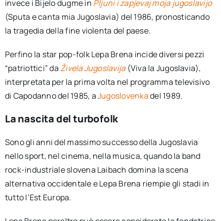
invece i Bijelo dugme in
Pljuni i zapjevaj moja jugoslavijo
(Sputa e canta mia Jugoslavia) del 1986, pronosticando
la tragedia della fine violenta del paese.
Perfino la star pop-folk Lepa Brena incide diversi pezzi
“patriottici” da
Živela Jugoslavija
(Viva la Jugoslavia),
interpretata per la prima volta nel programma televisivo
di Capodanno del 1985, a
Jugoslovenka
del 1989.
La nascita del turbofolk
Sono gli anni del massimo successo della Jugoslavia
nello sport, nel cinema, nella musica, quando la band
rock-industriale slovena Laibach domina la scena
alternativa occidentale e Lepa Brena riempie gli stadi in
tutto l’Est Europa.
Lepa Brena peraltro può essere considerata la fondatrice