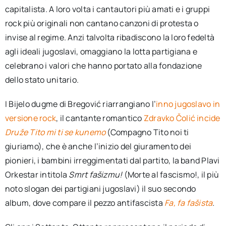
capitalista. A loro volta i cantautori più amati e i gruppi
rock più originali non cantano canzoni di protesta o
invise al regime. Anzi talvolta ribadiscono la loro fedeltà
agli ideali jugoslavi, omaggiano la lotta partigiana e
celebrano i valori che hanno portato alla fondazione
dello stato unitario.
I Bijelo dugme di Bregović riarrangiano l’
inno jugoslavo in
versione rock
, il cantante romantico
Zdravko Čolić incide
Dru
ž
e Tito mi ti se kunemo
(Compagno Tito noi ti
giuriamo), che è anche l’inizio del giuramento dei
pionieri, i bambini irreggimentati dal partito, la band Plavi
Orkestar intitola
Smrt fašizmu!
(Morte al fascismo!, il più
noto slogan dei partigiani jugoslavi) il suo secondo
album, dove compare il pezzo antifascista
Fa, fa fašista
.