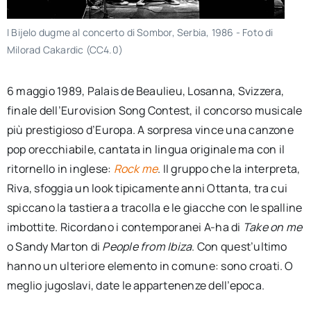
I Bijelo dugme al concerto di Sombor, Serbia, 1986 - Foto di
Milorad Cakardic (CC4.0)
6 maggio 1989, Palais de Beaulieu, Losanna, Svizzera,
finale dell’Eurovision Song Contest, il concorso musicale
più prestigioso d’Europa. A sorpresa vince una canzone
pop orecchiabile, cantata in lingua originale ma con il
ritornello in inglese:
Rock me
. Il gruppo che la interpreta,
Riva, sfoggia un look tipicamente anni Ottanta, tra cui
spiccano la tastiera a tracolla e le giacche con le spalline
imbottite. Ricordano i contemporanei A-ha di
Take on me
o Sandy Marton di
People from Ibiza
. Con quest’ultimo
hanno un ulteriore elemento in comune: sono croati. O
meglio jugoslavi, date le appartenenze dell’epoca.