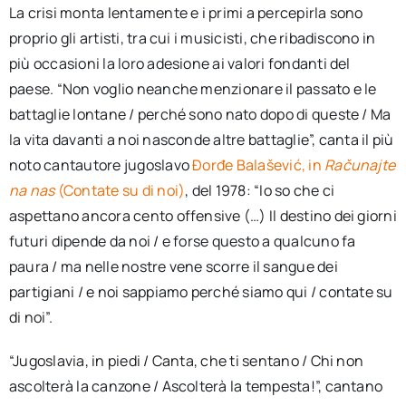
La crisi monta lentamente e i primi a percepirla sono
proprio gli artisti, tra cui i musicisti, che ribadiscono in
più occasioni la loro adesione ai valori fondanti del
paese. “Non voglio neanche menzionare il passato e le
battaglie lontane / perché sono nato dopo di queste / Ma
la vita davanti a noi nasconde altre battaglie”, canta il più
noto cantautore jugoslavo
Đorđe Balašević, in
Računajte
na nas
(Contate su di noi)
, del 1978: “Io so che ci
aspettano ancora cento offensive (…) Il destino dei giorni
futuri dipende da noi / e forse questo a qualcuno fa
paura / ma nelle nostre vene scorre il sangue dei
partigiani / e noi sappiamo perché siamo qui / contate su
di noi”.
“Jugoslavia, in piedi / Canta, che ti sentano / Chi non
ascolterà la canzone / Ascolterà la tempesta!”, cantano