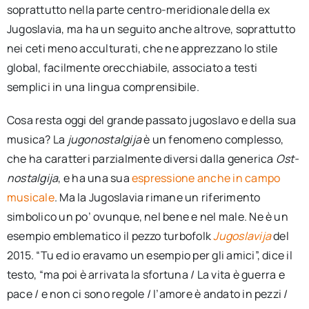
soprattutto nella parte centro-meridionale della ex
Jugoslavia, ma ha un seguito anche altrove, soprattutto
nei ceti meno acculturati, che ne apprezzano lo stile
global, facilmente orecchiabile, associato a testi
semplici in una lingua comprensibile.
Cosa resta oggi del grande passato jugoslavo e della sua
musica? La
jugonostalgija
è un fenomeno complesso,
che ha caratteri parzialmente diversi dalla generica
Ost-
nostalgija
, e ha una sua
espressione anche in campo
musicale
. Ma la Jugoslavia rimane un riferimento
simbolico un po’ ovunque, nel bene e nel male. Ne è un
esempio emblematico il pezzo turbofolk
Jugoslavija
del
2015. “Tu ed io eravamo un esempio per gli amici”, dice il
testo, “ma poi è arrivata la sfortuna / La vita è guerra e
pace / e non ci sono regole / l’amore è andato in pezzi /