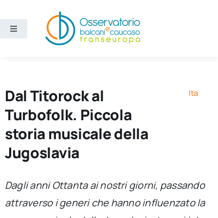
Salta
al
contenuto
Toggle
Navigation
Aree
Temi
Dal Titorock al
Ita
Turbofolk. Piccola
Ricerca e divulgazione
storia musicale della
Jugoslavia
Sezioni
Chi siamo
Dagli anni Ottanta ai nostri giorni, passando
attraverso i generi che hanno influenzato la
Cerca