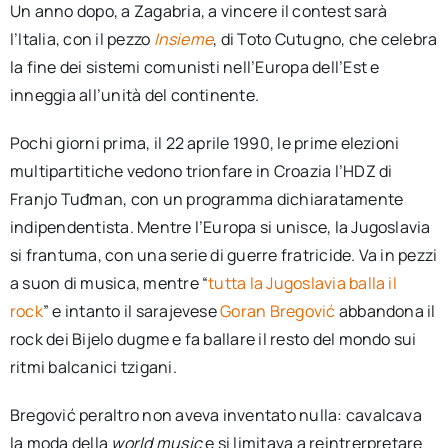
Un anno dopo, a Zagabria, a vincere il contest sarà
l’Italia, con il pezzo
Insieme
, di Toto Cutugno, che celebra
la fine dei sistemi comunisti nell’Europa dell’Est e
inneggia all’unità del continente.
Pochi giorni prima, il 22 aprile 1990, le prime elezioni
multipartitiche vedono trionfare in Croazia l’HDZ di
Franjo Tuđman, con un programma dichiaratamente
indipendentista. Mentre l’Europa si unisce, la Jugoslavia
si frantuma, con una serie di guerre fratricide. Va in pezzi
a suon di musica, mentre “
tutta la Jugoslavia balla il
rock
” e intanto il sarajevese
Goran Bregović
abbandona il
rock dei Bijelo dugme e fa ballare il resto del mondo sui
ritmi balcanici tzigani.
Bregović peraltro non aveva inventato nulla: cavalcava
la moda della
world music
e si limitava a reintrerpretare