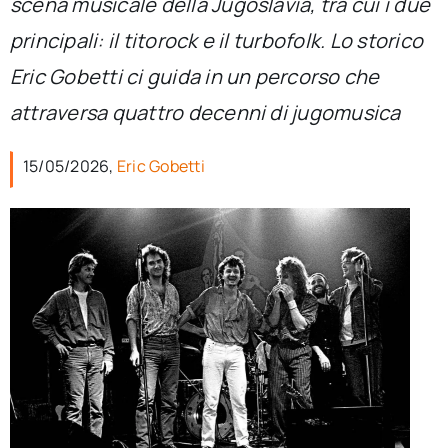
scena musicale della Jugoslavia, tra cui i due
per:
principali: il titorock e il turbofolk. Lo storico
Newsletter
Eric Gobetti ci guida in un percorso che
attraversa quattro decenni di jugomusica
Ita
15/05/2026,
Eric Gobetti