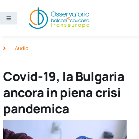
Salta
al
contenuto
Toggle
Navigation
Aree
Audio
Temi
Covid-19, la Bulgaria
Ricerca e divulgazione
ancora in piena crisi
Sezioni
pandemica
Chi siamo
Cerca