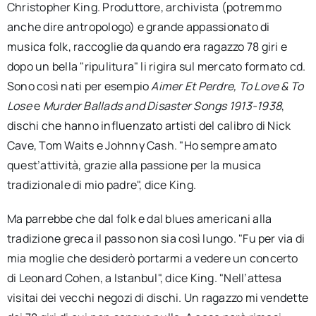
Christopher King. Produttore, archivista (potremmo
anche dire antropologo) e grande appassionato di
musica folk, raccoglie da quando era ragazzo 78 giri e
dopo un bella "ripulitura" li rigira sul mercato formato cd.
Sono così nati per esempio
Aimer Et Perdre, To Love & To
Lose
e
Murder Ballads and Disaster Songs 1913-1938
,
dischi che hanno influenzato artisti del calibro di Nick
Cave, Tom Waits e Johnny Cash. "Ho sempre amato
quest’attività, grazie alla passione per la musica
tradizionale di mio padre", dice King.
Ma parrebbe che dal folk e dal blues americani alla
tradizione greca il passo non sia così lungo. "Fu per via di
mia moglie che desiderò portarmi a vedere un concerto
di Leonard Cohen, a Istanbul", dice King. "Nell’attesa
visitai dei vecchi negozi di dischi. Un ragazzo mi vendette