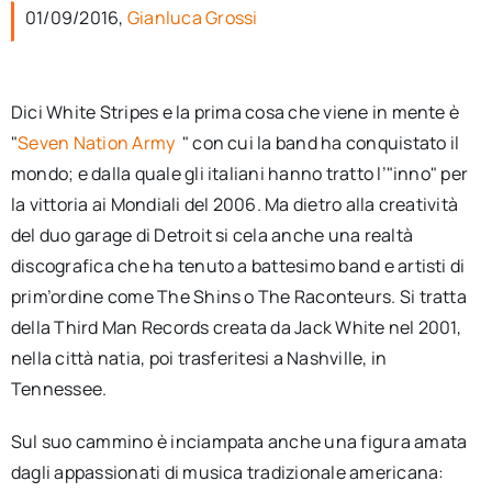
per:
01/09/2016,
Gianluca Grossi
Newsletter
Dici White Stripes e la prima cosa che viene in mente è
"
Seven Nation Army
" con cui la band ha conquistato il
Ita
mondo; e dalla quale gli italiani hanno tratto l’"inno" per
la vittoria ai Mondiali del 2006. Ma dietro alla creatività
del duo garage di Detroit si cela anche una realtà
discografica che ha tenuto a battesimo band e artisti di
prim’ordine come The Shins o The Raconteurs. Si tratta
della Third Man Records creata da Jack White nel 2001,
nella città natia, poi trasferitesi a Nashville, in
Tennessee.
Sul suo cammino è inciampata anche una figura amata
dagli appassionati di musica tradizionale americana: