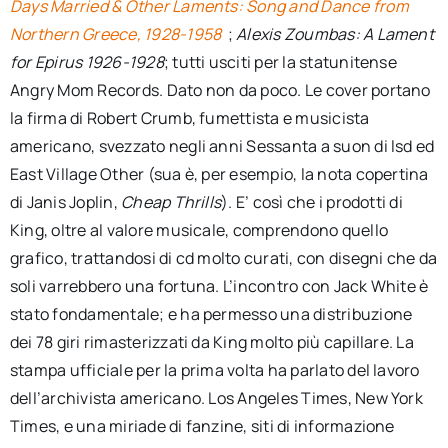
Days Married & Other Laments: Song and Dance from
Northern Greece, 1928-1958
;
Alexis Zoumbas: A Lament
for Epirus 1926-1928
; tutti usciti per la statunitense
Angry Mom Records. Dato non da poco. Le cover portano
la firma di Robert Crumb, fumettista e musicista
americano, svezzato negli anni Sessanta a suon di lsd ed
East Village Other (sua è, per esempio, la nota copertina
di Janis Joplin,
Cheap Thrills
). E’ così che i prodotti di
King, oltre al valore musicale, comprendono quello
grafico, trattandosi di cd molto curati, con disegni che da
soli varrebbero una fortuna. L’incontro con Jack White è
stato fondamentale; e ha permesso una distribuzione
dei 78 giri rimasterizzati da King molto più capillare. La
stampa ufficiale per la prima volta ha parlato del lavoro
dell’archivista americano. Los Angeles Times, New York
Times, e una miriade di fanzine, siti di informazione