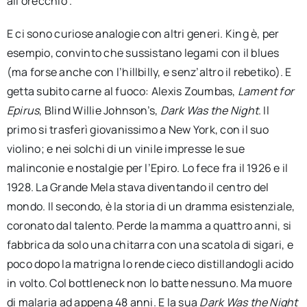
all’orecchio".
E ci sono curiose analogie con altri generi. King è, per
esempio, convinto che sussistano legami con il blues
(ma forse anche con l’hillbilly, e senz’altro il rebetiko). E
getta subito carne al fuoco: Alexis Zoumbas,
Lament for
Epirus
, Blind Willie Johnson’s,
Dark Was the Night
. Il
primo si trasferì giovanissimo a New York, con il suo
violino; e nei solchi di un vinile impresse le sue
malinconie e nostalgie per l’Epiro. Lo fece fra il 1926 e il
1928. La Grande Mela stava diventando il centro del
mondo. Il secondo, è la storia di un dramma esistenziale,
coronato dal talento. Perde la mamma a quattro anni, si
fabbrica da solo una chitarra con una scatola di sigari, e
poco dopo la matrigna lo rende cieco distillandogli acido
in volto. Col bottleneck non lo batte nessuno. Ma muore
di malaria ad appena 48 anni. E la sua
Dark Was the Night