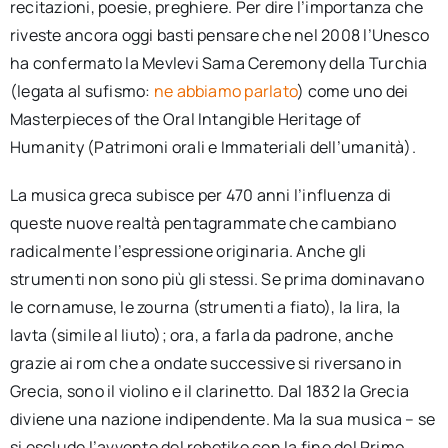
recitazioni, poesie, preghiere. Per dire l’importanza che
riveste ancora oggi basti pensare che nel 2008 l’Unesco
ha confermato la Mevlevi Sama Ceremony della Turchia
(legata al sufismo:
ne abbiamo parlato
) come uno dei
Masterpieces of the Oral Intangible Heritage of
Humanity (Patrimoni orali e Immateriali dell’umanità).
La musica greca subisce per 470 anni l’influenza di
queste nuove realtà pentagrammate che cambiano
radicalmente l’espressione originaria. Anche gli
strumenti non sono più gli stessi. Se prima dominavano
le cornamuse, le zourna (strumenti a fiato), la lira, la
lavta (simile al liuto); ora, a farla da padrone, anche
grazie ai rom che a ondate successive si riversano in
Grecia, sono il violino e il clarinetto. Dal 1832 la Grecia
diviene una nazione indipendente. Ma la sua musica – se
si esclude l’avvento del rebetiko con la fine del Primo