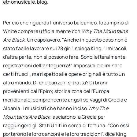
etnomusicale, blog.
Per ciò che riguarda l’universo balcanico, lo zampino di
White compare ufficialmente con
Why The Mountains
Are Black
. Un capolavoro. "Anche in questo caso non è
stato facile lavorare sui 78 giri", spiega King. "I miracoli,
d’altra parte, non si possono fare. Sono letteralmente
registrazioni dell’anteguerra!". Impossibile eliminare
certi fruscii, ma rispetto alle opere originali è tutto un
altro mondo. Di che canzoni si tratta? Di brani
provenienti dall’Epiro; storica zona dell’Europa
meridionale, comprendente angoli selvaggi di Grecia e
Albania. I musicisti che hanno inciso
Why The
Mountains Are Black
lasciarono la Grecia per
raggiungere gli Stati Uniti in cerca di fortuna: "Con essi
portarono le loro canzoni e le loro tradizioni", dice King.