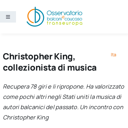
Salta
al
contenuto
Toggle
Navigation
Aree
Temi
Christopher King,
Ita
collezionista di musica
Ricerca e divulgazione
Recupera 78 giri e li ripropone. Ha valorizzato
Sezioni
come pochi altri negli Stati uniti la musica di
autori balcanici del passato. Un incontro con
Chi siamo
Christopher King
Cerca