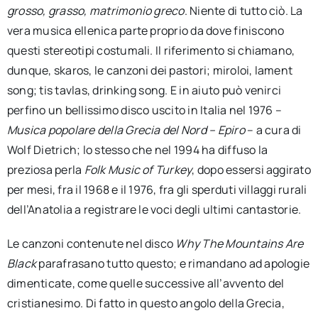
grosso, grasso, matrimonio greco
. Niente di tutto ciò. La
vera musica ellenica parte proprio da dove finiscono
questi stereotipi costumali. Il riferimento si chiamano,
dunque, skaros, le canzoni dei pastori; miroloi, lament
song; tis tavlas, drinking song. E in aiuto può venirci
perfino un bellissimo disco uscito in Italia nel 1976 –
Musica popolare della Grecia del Nord – Epiro
– a cura di
Wolf Dietrich; lo stesso che nel 1994 ha diffuso la
preziosa perla
Folk Music of Turkey
, dopo essersi aggirato
per mesi, fra il 1968 e il 1976, fra gli sperduti villaggi rurali
dell’Anatolia a registrare le voci degli ultimi cantastorie.
Le canzoni contenute nel disco
Why The Mountains Are
Black
parafrasano tutto questo; e rimandano ad apologie
dimenticate, come quelle successive all’avvento del
cristianesimo. Di fatto in questo angolo della Grecia,