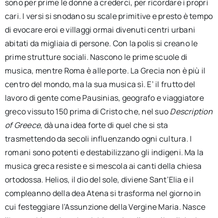
sono per prime le donne a crederci, per ricordare i propri
cari. I versi si snodano su scale primitive e presto è tempo
di evocare eroi e villaggi ormai divenuti centri urbani
abitati da migliaia di persone. Con la polis si creano le
prime strutture sociali. Nascono le prime scuole di
musica, mentre Roma è alle porte. La Grecia non è più il
centro del mondo, ma la sua musica sì. E’ il frutto del
lavoro di gente come Pausinias, geografo e viaggiatore
greco vissuto 150 prima di Cristo che, nel suo
Description
of Greece
, dà una idea forte di quel che si sta
trasmettendo da secoli influenzando ogni cultura. I
romani sono potenti e destabilizzano gli indigeni. Ma la
musica greca resiste e si mescola ai canti della chiesa
ortodossa. Helios, il dio del sole, diviene Sant’Elia e il
compleanno della dea Atena si trasforma nel giorno in
cui festeggiare l’Assunzione della Vergine Maria. Nasce