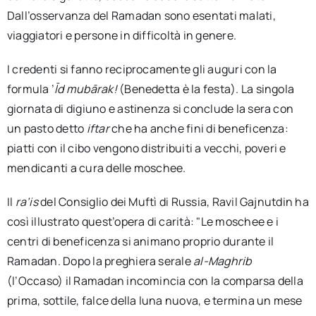
Dall’osservanza del Ramadan sono esentati malati,
viaggiatori e persone in difficoltà in genere.
I credenti si fanno reciprocamente gli auguri con la
formula ’
Īd mubārak!
(Benedetta è la festa). La singola
giornata di digiuno e astinenza si conclude la sera con
un pasto detto
iftar
che ha anche fini di beneficenza:
piatti con il cibo vengono distribuiti a vecchi, poveri e
mendicanti a cura delle moschee.
Il
ra’is
del Consiglio dei Muftì di Russia, Ravil Gajnutdin ha
così illustrato quest’opera di carità: "Le moschee e i
centri di beneficenza si animano proprio durante il
Ramadan. Dopo la preghiera serale
al-Maghrib
(l’Occaso) il Ramadan incomincia con la comparsa della
prima, sottile, falce della luna nuova, e termina un mese