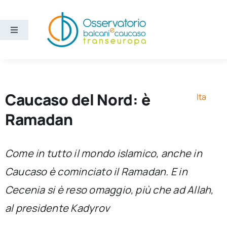
Salta
al
contenuto
Toggle
Navigation
Aree
Temi
Caucaso del Nord: è
Ita
Ramadan
Ricerca e divulgazione
Come in tutto il mondo islamico, anche in
Sezioni
Caucaso è cominciato il Ramadan. E in
Cecenia si è reso omaggio, più che ad Allah,
Chi siamo
al presidente Kadyrov
Cerca