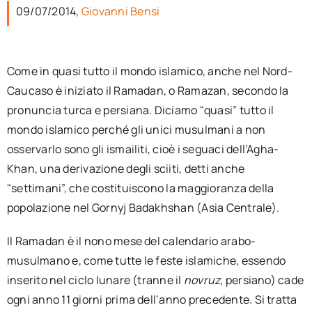
per:
09/07/2014,
Giovanni Bensi
Newsletter
Come in quasi tutto il mondo islamico, anche nel Nord-
Caucaso è iniziato il Ramadan, o Ramazan, secondo la
Ita
pronuncia turca e persiana. Diciamo "quasi” tutto il
mondo islamico perché gli unici musulmani a non
osservarlo sono gli ismailiti, cioè i seguaci dell’Agha-
Khan, una derivazione degli sciiti, detti anche
"settimani”, che costituiscono la maggioranza della
popolazione nel Gornyj Badakhshan (Asia Centrale).
Il Ramadan è il nono mese del calendario arabo-
musulmano e, come tutte le feste islamiche, essendo
inserito nel ciclo lunare (tranne il
novruz
, persiano) cade
ogni anno 11 giorni prima dell’anno precedente. Si tratta