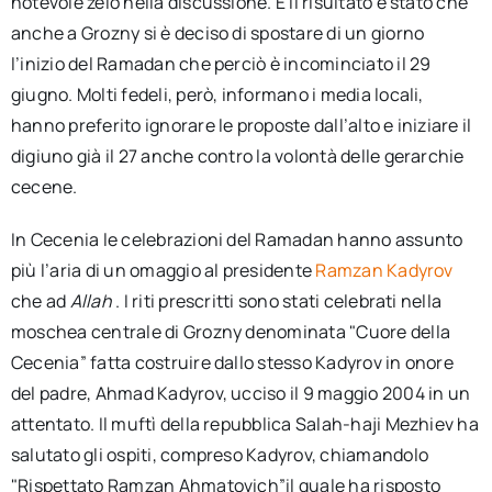
notevole zelo nella discussione. E il risultato è stato che
anche a Grozny si è deciso di spostare di un giorno
l’inizio del Ramadan che perciò è incominciato il 29
giugno. Molti fedeli, però, informano i media locali,
hanno preferito ignorare le proposte dall’alto e iniziare il
digiuno già il 27 anche contro la volontà delle gerarchie
cecene.
In Cecenia le celebrazioni del Ramadan hanno assunto
più l’aria di un omaggio al presidente
Ramzan Kadyrov
che ad
Allah
. I riti prescritti sono stati celebrati nella
moschea centrale di Grozny denominata "Cuore della
Cecenia” fatta costruire dallo stesso Kadyrov in onore
del padre, Ahmad Kadyrov, ucciso il 9 maggio 2004 in un
attentato. Il muftì della repubblica Salah-haji Mezhiev ha
salutato gli ospiti, compreso Kadyrov, chiamandolo
"Rispettato Ramzan Ahmatovich”il quale ha risposto