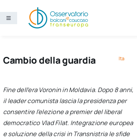
Salta
al
contenuto
Toggle
Navigation
Aree
Temi
Cambio della guardia
Ita
Ricerca e divulgazione
Fine dell’era Voronin in Moldavia. Dopo 8 anni,
Sezioni
il leader comunista lascia la presidenza per
consentire l’elezione a premier del liberal
Chi siamo
democratico Vlad Filat. Integrazione europea
Cerca
e soluzione della crisi in Transnistria le sfide