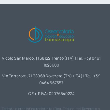
Vicolo San Marco, 1 | 38122 Trento (ITA) | Tel. +39 0461
1828600
Via Tartarotti, 7 | 38068 Rovereto (TN) (ITA) | Tel. +39
0464 667557
C.F. e P.IVA: 02076540224
Testata giornalistica registrata (Reg. Tribunale di Rovereto n.