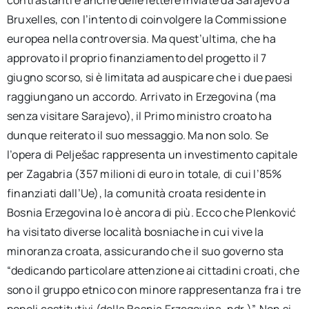
contrastanti e anche delle lettere inviate da Sarajevo a
Bruxelles, con l’intento di coinvolgere la Commissione
europea nella controversia. Ma quest’ultima, che ha
approvato il proprio finanziamento del progetto il 7
giugno scorso, si è limitata ad auspicare che i due paesi
raggiungano un accordo. Arrivato in Erzegovina (ma
senza visitare Sarajevo), il Primo ministro croato ha
dunque reiterato il suo messaggio. Ma non solo. Se
l’opera di Pelješac rappresenta un investimento capitale
per Zagabria (357 milioni di euro in totale, di cui l’85%
finanziati dall’Ue), la comunità croata residente in
Bosnia Erzegovina lo è ancora di più. Ecco che Plenković
ha visitato diverse località bosniache in cui vive la
minoranza croata, assicurando che il suo governo sta
“dedicando particolare attenzione ai cittadini croati, che
sono il gruppo etnico con minore rappresentanza fra i tre