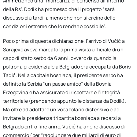
Ammettendo una “mancanza di consenso all’interno
della Rs”, Dodik ha promesso che il progetto “sarà
discusso più tardi, a meno che non si creino delle
condizioni estreme che lo rendano possibile”.
Poco prima di questa dichiarazione, l’arrivo di Vučić a
Sarajevo aveva marcato la prima visita ufficiale di un
capo di stato serbo da 6 anni, ovvero da quando la
poltrona presidenziale a Belgrado era occupata da Boris
Tadić. Nella capitale bosniaca, il presidente serbo ha
definito la Serbia “un paese amico” della Bosnia
Erzegovina e ha assicurato di rispettarne l’integrità
territoriale (prendendo appunto le distanze da Dodik).
Ma oltre ad adottare un vocabolario distensivo e ad
invitare la presidenza tripartita bosniaca a recarsi a
Belgrado entro fine anno, Vučić ha anche discusso di
commercio (per “raggiungere due miliardi di euro di