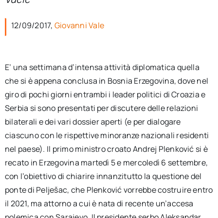
per:
12/09/2017,
Giovanni Vale
Newsletter
Ita
E’ una settimana d’intensa attività diplomatica quella
che si è appena conclusa in Bosnia Erzegovina, dove nel
giro di pochi giorni entrambi i leader politici di Croazia e
Serbia si sono presentati per discutere delle relazioni
bilaterali e dei vari dossier aperti (e per dialogare
ciascuno con le rispettive minoranze nazionali residenti
nel paese). Il primo ministro croato Andrej Plenković si è
recato in Erzegovina martedì 5 e mercoledì 6 settembre,
con l’obiettivo di chiarire innanzitutto la questione del
ponte di Pelješac, che Plenković vorrebbe costruire entro
il 2021, ma attorno a cui è nata di recente un’accesa
polemica con Sarajevo. Il presidente serbo Aleksandar