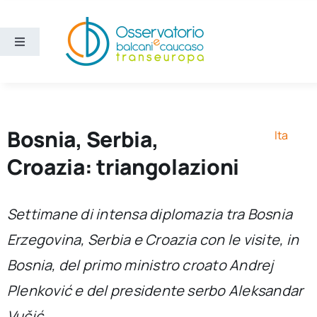
Salta
al
contenuto
Toggle
Navigation
Aree
Temi
Bosnia, Serbia,
Ita
Croazia: triangolazioni
Ricerca e divulgazione
Settimane di intensa diplomazia tra Bosnia
Sezioni
Erzegovina, Serbia e Croazia con le visite, in
Bosnia, del primo ministro croato Andrej
Chi siamo
Plenković e del presidente serbo Aleksandar
Cerca
Vučić