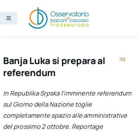
Salta
al
contenuto
Toggle
Navigation
Aree
Temi
Banja Luka si prepara al
Ita
referendum
Ricerca e divulgazione
In Republika Srpska l’imminente referendum
Sezioni
sul Giorno della Nazione toglie
completamente spazio alle amministrative
Chi siamo
del prossimo 2 ottobre. Reportage
Cerca