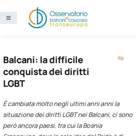
Salta
al
contenuto
Toggle
Navigation
Aree
Temi
Balcani: la difficile
Ita
conquista dei diritti
Ricerca e divulgazione
LGBT
Sezioni
È cambiata molto negli ultimi anni anni la
situazione dei diritti LGBT nei Balcani, ci sono
Chi siamo
però ancora paesi, tra cui la Bosnia
Cerca