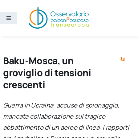
Salta
al
contenuto
Toggle
Navigation
Aree
Temi
Baku-Mosca, un
Ita
groviglio di tensioni
Ricerca e divulgazione
crescenti
Sezioni
Guerra in Ucraina, accuse di spionaggio,
mancata collaborazione sul tragico
Chi siamo
abbattimento di un aereo di linea: i rapporti
Cerca