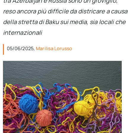
tra Azerbaijan e Russia sono un groviglio,
per:
reso ancora più difficile da districare a causa
Newsletter
della stretta di Baku sui media, sia locali che
internazionali
Ita
05/06/2025,
Marilisa Lorusso