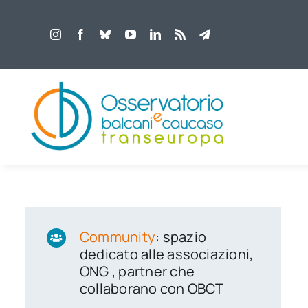
Salta
al
contenuto
Community
: spazio
dedicato alle associazioni,
ONG , partner che
collaborano con OBCT