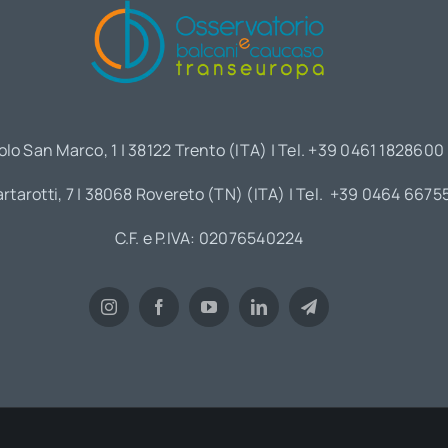
olo San Marco, 1 | 38122 Trento (ITA) | Tel. +39 0461 1828600
artarotti, 7 | 38068 Rovereto (TN) (ITA) | Tel. +39 0464 6675
C.F. e P.IVA: 02076540224