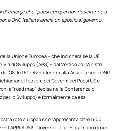
ord" emerge che i paesi europei non riusciranno a
zione ONG Italiane lancia un appello al governo
o della Unione Europea – che indicherà se la UE
n Via di Sviluppo (APS) – dal Vertice dei Ministri
e dei G8, le 160 ONG aderenti alla Associazione ONG
richiamano il dovere dei Governi dei Paesi UE e
ati con la "road map" decisa nella Conferenza di
 per lo Sviluppo) e formalmente da essi
nostra rete europea che rappresenta oltre 1600
 GLI APPLAUSI! I Governi della UE rischiano di non