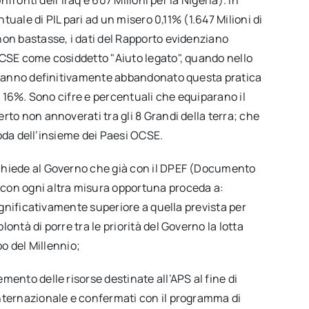
ntuale di PIL pari ad un misero 0,11% (1.647 Milioni di
non bastasse, i dati del Rapporto evidenziano
OCSE come cosiddetto "Aiuto legato", quando nello
i hanno definitivamente abbandonato questa pratica
al 16%. Sono cifre e percentuali che equiparano il
rto non annoverati tra gli 8 Grandi della terra; che
 coda dell’insieme dei Paesi OCSE.
chiede al Governo che già con il DPEF (Documento
con ogni altra misura opportuna proceda a:
significativamente superiore a quella prevista per
ntà di porre tra le priorità del Governo la lotta
po del Millennio;
ento delle risorse destinate all’APS al fine di
internazionale e confermati con il programma di