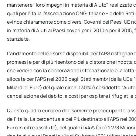
mantenere i loro impegni in materia di Aiuto", realizzato c
quali per l’Italia l’Associazione ONG Italiane – e delle Ret
evince chiaramente come diversi Governi dei Paesi UE non
in materia di Aiuti ai Paesi poveri per il 2010 e per il 201
stanziate.
L’andamento delle risorse disponibili per l’APS ristagnano a 
promessi e per di più risentono della distorsione indotta 
che vedere con la cooperazione internazionale e la lotta c
allocate per l’APS nel 2006 dagli Stati membri della UE a 15
Miliardi di Euro) del quale circa il 30% è cosiddetto "Aiut
cancellazione del debito, a costi per ospitare i rifugiati e 
Questo quadro europeo decisamente preoccupante, assume
dell’Italia. La percentuale del PIL destinato all’APS nel 20
Euro in cifre assolute), del quale il 44% (cioè 1.278 Milion
debito di alcuni Paesi in Via di Sviluppo (374 Milioni nei co