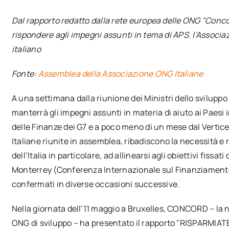
Dal rapporto redatto dalla rete europea delle ONG "Conc
rispondere agli impegni assunti in tema di APS. l’Associa
italiano
Fonte:
Assemblea della Associazione ONG Italiane
A una settimana dalla riunione dei Ministri dello svilupp
manterrà gli impegni assunti in materia di aiuto ai Paesi i
delle Finanze dei G7 e a poco meno di un mese dal Vertic
Italiane riunite in assemblea, ribadiscono la necessità e 
dell’Italia in particolare, ad allinearsi agli obiettivi fiss
Monterrey (Conferenza Internazionale sul Finanziamento
confermati in diverse occasioni successive.
Nella giornata dell’11 maggio a Bruxelles, CONCORD – la 
ONG di sviluppo – ha presentato il rapporto "RISPARMIATE