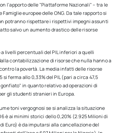
on l’apporto delle "Piattaforme Nazionali" – tra le
i e Famiglie europee delle ONG. Da tale rapporto si
 potranno rispettare i rispettivi impegni assunti
5, fatto salvo un aumento drastico delle risorse
livelli percentuali del PIL inferiori a quelli
dalla contabilizzazione di risorse che nulla hanno a
ontro la povertà. La media infatti delle risorse
 si ferma allo 0,33% del PIL (pari a circa 47,5
o gonfiato" in quanto relativo ad operazioni di
per gli studenti stranieri in Europa.
 toni vergognosi se si analizza la situazione
06 è ai minimi storici dello 0,20% (2.925 Milioni di
i di Euro) è da imputarsi alla cancellazione del
nfronti dell’Iraq e 607 Milioni per la Nigeria). In