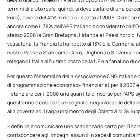
termini di aiuto reale, quindi, si deve parlare di una perce
Euro), ovvero del 41% in meno rispetto al 2005. Come se 
ancora come il 38% dell’APS italiano è considerato dall’
stesso 2006 la Gran Bretagna, l’Irlanda e i Paesi nordic
vessatoria, la Francia lo ha ridotto al 13% e la Germania 
nostro Paese a Stati come Cipro, Ungheria o Slovenia – ce
relegano l’Italia all’ultimo posto della UE e a fanalino di
Per questo l’Assemblea della Associazione ONG Italiane 
di programmazione economico-finanziaria) per il 2007 e 
– stanziare per il 2008 una quantità di risorse per l’APS 
quest’anno e così dare un segnale inequivocabile della volo
alla povertà ed il raggiungimento degli Obiettivi di Svilup
– definire e comunicare uno scadenzario certo per l’increm
corrispondere agli impegni assunti in sede di comunità 