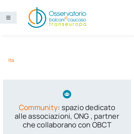
Salta
al
contenuto
Toggle
Navigation
Aree
Temi
Ita
Ricerca e divulgazione
Sezioni
Community
: spazio dedicato
Chi siamo
alle associazioni, ONG , partner
che collaborano con OBCT
Cerca