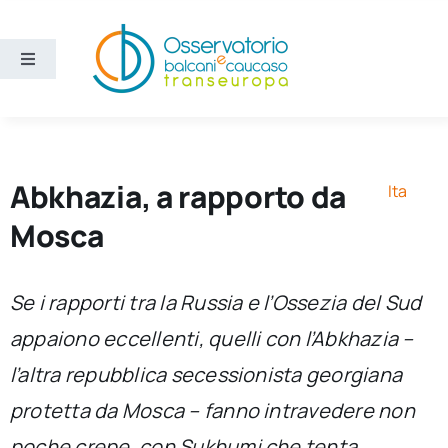
Salta
al
contenuto
Toggle
Navigation
Aree
Temi
Abkhazia, a rapporto da
Ita
Mosca
Ricerca e divulgazione
Se i rapporti tra la Russia e l’Ossezia del Sud
Sezioni
appaiono eccellenti, quelli con l’Abkhazia –
l’altra repubblica secessionista georgiana
Chi siamo
protetta da Mosca – fanno intravedere non
Cerca
poche crepe, con Sukhumi che tenta