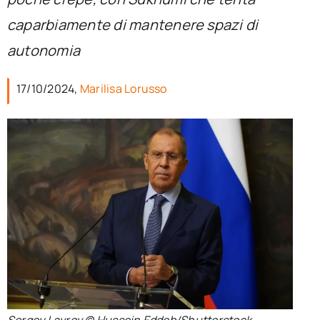
per:
caparbiamente di mantenere spazi di
Newsletter
autonomia
17/10/2024,
Marilisa Lorusso
Ita
Sergey Lavrov © Hussein Eddeb/Shutterstock