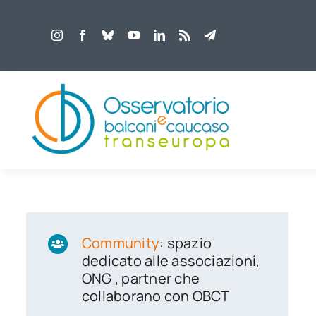
Salta
al
contenuto
Community
: spazio
dedicato alle associazioni,
ONG , partner che
collaborano con OBCT