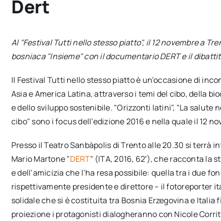
Dert
Al "Festival Tutti nello stesso piatto", il 12 novembre a Tr
bosniaca "Insieme" con il documentario DERT e il dibattit
Il Festival Tutti nello stesso piatto è un’occasione di inco
Asia e America Latina, attraverso i temi del cibo, della bi
e dello sviluppo sostenibile. "Orizzonti latini", "La salute n
cibo" sono i focus dell’edizione 2016 e nella quale il 12 n
Presso il Teatro Sanbàpolis di Trento alle 20.30 si terrà i
Mario Martone "
DERT
" (ITA, 2016, 62′), che racconta la 
e dell’amicizia che l’ha resa possibile: quella tra i due f
rispettivamente presidente e direttore – il fotoreporter it
solidale che si è costituita tra Bosnia Erzegovina e Italia 
proiezione i protagonisti dialogheranno con Nicole Corri