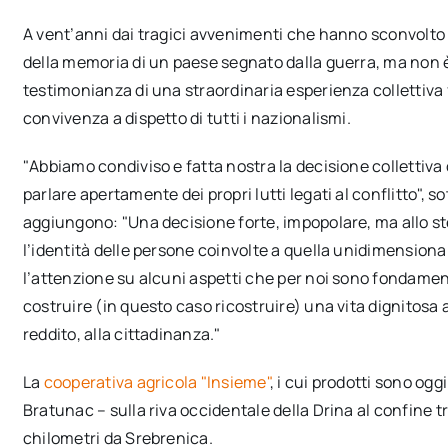
A vent’anni dai tragici avvenimenti che hanno sconvolto
della memoria di un paese segnato dalla guerra, ma non è u
testimonianza di una straordinaria esperienza collettiva 
convivenza a dispetto di tutti i nazionalismi.
"Abbiamo condiviso e fatta nostra la decisione collettiva d
parlare apertamente dei propri lutti legati al conflitto", s
aggiungono: "Una decisione forte, impopolare, ma allo st
l’identità delle persone coinvolte a quella unidimensional
l’attenzione su alcuni aspetti che per noi sono fondamenta
costruire (in questo caso ricostruire) una vita dignitosa a
reddito, alla cittadinanza."
La
cooperativa agricola "Insieme"
, i cui prodotti sono og
Bratunac – sulla riva occidentale della Drina al confine t
chilometri da Srebrenica.