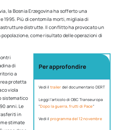
lavia, la Bosnia Erzegovina ha sofferto una
1995. Più di centomila morti, migliaia di
astrutture distrutte. Il conflitto ha provocato un
popolazione, come risultato delle operazioni di
contri
adina di
Per approfondire
itorio a
rea protetta
Vedi il
trailer
del documentario DERT
aco viola
o sistematico
Leggi l’articolo di OBC Transeuropa
 90 anni. Le
"
Dopo la guerra, frutti di Pace
"
sferiti in
Vedi il
programma del 12 novembre
time stimate