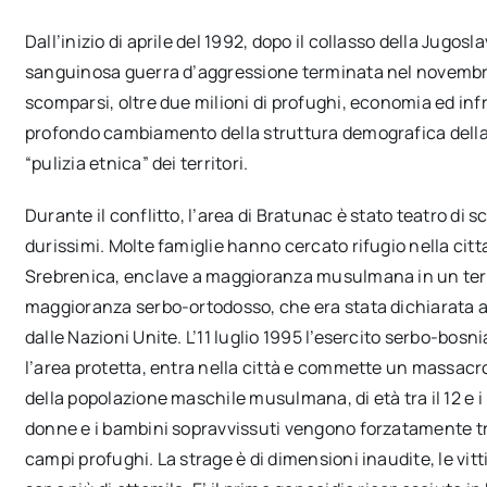
Dall’inizio di aprile del 1992, dopo il collasso della Jugos
sanguinosa guerra d’aggressione terminata nel novembre 
scomparsi, oltre due milioni di profughi, economia ed infr
profondo cambiamento della struttura demografica della 
“pulizia etnica” dei territori.
Durante il conflitto, l’area di Bratunac è stato teatro di s
durissimi. Molte famiglie hanno cercato rifugio nella citt
Srebrenica, enclave a maggioranza musulmana in un terr
maggioranza serbo-ortodosso, che era stata dichiarata a
dalle Nazioni Unite. L’11 luglio 1995 l’esercito serbo-bosni
l’area protetta, entra nella città e commette un massacr
della popolazione maschile musulmana, di età tra il 12 e i
donne e i bambini sopravvissuti vengono forzatamente tra
campi profughi. La strage è di dimensioni inaudite, le vit