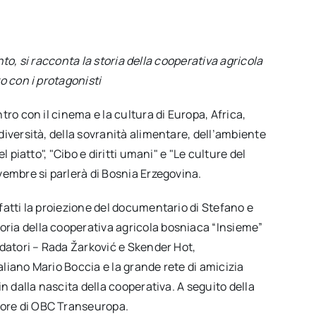
ento, si racconta la storia della cooperativa agricola
o con i protagonisti
ntro con il cinema e la cultura di Europa, Africa,
odiversità, della sovranità alimentare, dell’ambiente
el piatto", "Cibo e diritti umani" e "Le culture del
ovembre si parlerà di Bosnia Erzegovina.
nfatti la proiezione del documentario di Stefano e
storia della cooperativa agricola bosniaca “Insieme”
ondatori – Rada Žarković e Skender Hot,
aliano Mario Boccia e la grande rete di amicizia
fin dalla nascita della cooperativa. A seguito della
tore di OBC Transeuropa.