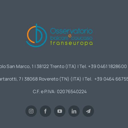
olo San Marco, 1 | 38122 Trento (ITA) | Tel. +39 0461 1828600
artarotti, 7 | 38068 Rovereto (TN) (ITA) | Tel. +39 0464 6675
C.F. e P.IVA: 02076540224