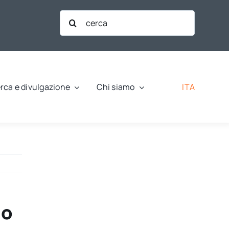
Cerca
per:
ITA
rca e divulgazione
Chi siamo
io