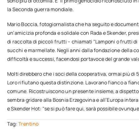
sono più di ottomila. E’ il primo genocidio riconosciuto i
la Seconda guerra mondiale.
Mario Boccia, fotogiornalista che ha seguito e documentato 
un’amicizia profonda e solidale con Rada e Skender, pres
di raccolta di piccoli frutti – chiamati "Lamponi o frutti d
succhi e marmellate. Negli anni dalla fondazione della c
difficoltà e successi, facendosi portavoce del grande valore
Molti direbbero che i soci della cooperativa, ormai più di 
Loro rifiutano questa distinzione. Lavorano fianco a fianco
comune. Ricostruiscono un presente insieme, a dispetto di
sembra gridare alla Bosnia Erzegovina e all’Europa inter
e Skender Hot: "se si può fare qui, sarà possibile ovunque
Tag:
Trentino