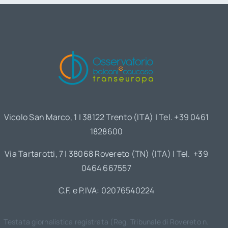
Vicolo San Marco, 1 | 38122 Trento (ITA) | Tel. +39 0461
1828600
Via Tartarotti, 7 | 38068 Rovereto (TN) (ITA) | Tel. +39
0464 667557
C.F. e P.IVA: 02076540224
Testata giornalistica registrata (Reg. Tribunale di Rovereto n.