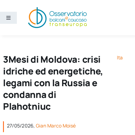
Salta
al
contenuto
Toggle
Navigation
Aree
Temi
3Mesi di Moldova: crisi
Ita
idriche ed energetiche,
Ricerca e divulgazione
legami con la Russia e
condanna di
Sezioni
Plahotniuc
Chi siamo
27/05/2026,
Gian Marco Moisé
Cerca