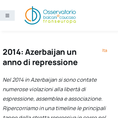
Salta
al
contenuto
Toggle
Navigation
Aree
Temi
2014: Azerbaijan un
Ita
anno di repressione
Ricerca e divulgazione
Nel 2014 in Azerbaijan si sono contate
Sezioni
numerose violazioni alla libertà di
espressione, assemblea e associazione.
Chi siamo
Ripercorriamo in una timeline le principali
Cerca
tappe della stretta repressiva in corso nel