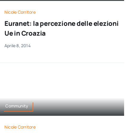
per:
Nicole Corritore
Newsletter
Euranet: la percezione delle elezioni
Ue in Croazia
Ita
Aprile 8, 2014
Community
Nicole Corritore