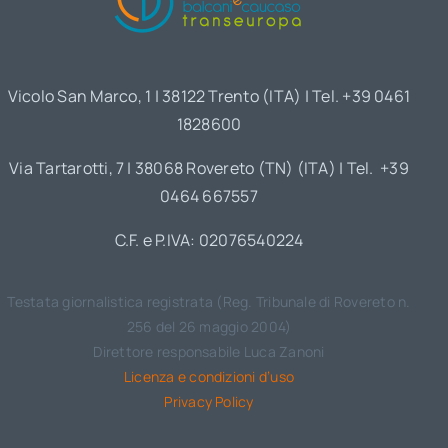
Vicolo San Marco, 1 | 38122 Trento (ITA) | Tel. +39 0461
1828600
Via Tartarotti, 7 | 38068 Rovereto (TN) (ITA) | Tel. +39
0464 667557
C.F. e P.IVA: 02076540224
Testata giornalistica registrata (Reg. Tribunale di Rovereto n.
256 del 26 maggio 2004)
Direttore responsabile Luca Zanoni
Licenza e condizioni d’uso
Privacy Policy