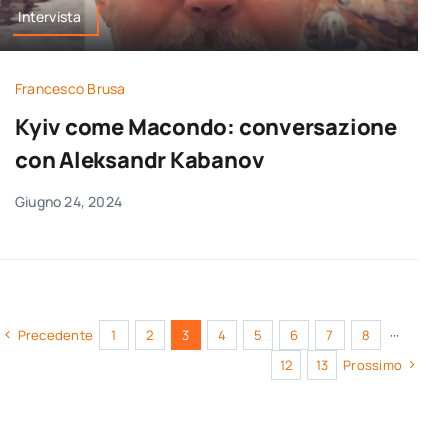
Intervista
Francesco Brusa
Kyiv come Macondo: conversazione
con Aleksandr Kabanov
Giugno 24, 2024
Precedente
1
2
3
4
5
6
7
8
···
12
13
Prossimo