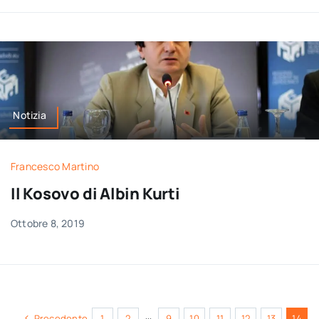
Notizia
Francesco Martino
Il Kosovo di Albin Kurti
Ottobre 8, 2019
Precedente
1
2
···
9
10
11
12
13
14