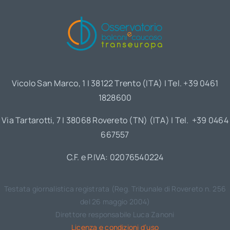
Vicolo San Marco, 1 | 38122 Trento (ITA) | Tel. +39 0461
1828600
Via Tartarotti, 7 | 38068 Rovereto (TN) (ITA) | Tel. +39 0464
667557
C.F. e P.IVA: 02076540224
Testata giornalistica registrata (Reg. Tribunale di Rovereto n. 256
del 26 maggio 2004)
Direttore responsabile Luca Zanoni
Licenza e condizioni d’uso