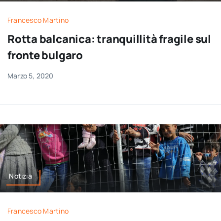
per:
Francesco Martino
Newsletter
Rotta balcanica: tranquillità fragile sul
fronte bulgaro
Ita
Marzo 5, 2020
Notizia
Francesco Martino