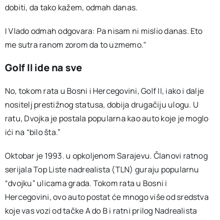
dobiti, da tako kažem, odmah danas.
I Vlado odmah odgovara: Pa nisam ni mislio danas. Eto
me sutra ranom zorom da to uzmemo."
Golf II ide na sve
No, tokom rata u Bosni i Hercegovini, Golf II, iako i dalje
nositelj prestižnog statusa, dobija drugačiju ulogu. U
ratu, Dvojka je postala popularna kao auto koje je moglo
ići na “bilo šta.”
Oktobar je 1993. u opkoljenom Sarajevu. Članovi ratnog
serijala Top Liste nadrealista (TLN) guraju popularnu
“dvojku” ulicama grada. Tokom rata u Bosni i
Hercegovini, ovo auto postat će mnogo više od sredstva
koje vas vozi od tačke A do B i ratni prilog Nadrealista