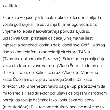
kvaliteta.
Fabrika u Vogošći je sklapala nekoliko desetina hiljada
vozila godišnje ali je potražnja bila mnogo veća. U to
vrijeme to je bila najkvalitetnija ponuda. Ljudi su
uplaćivali Golf i pristajali da čekaju najmanje šest
mjeseci a ponekad i godinu da bi dobili svoj Golf. I jednog
dana zvoni telefon u kancelariji direktora TAS-a
(Tvornica automobila Sarajevo). Sekretarica prosljeđuje
vezu direktoru – zove vas drug Vlado Šegrt. I odmah ce
direktor ljubazno, Kako ste druže Vlado itd. Vlado mu
kaže: Čuo sam da vi pravite ovoga Golfa. Da, kaže
direktor. Eto, u mene zet navro da ga kupi pa te zovem da
mi to središ. I sad direktor pokušava da objasni narodnom
heroju da to nije baš tako lako i pokušava obilazno
(metaforično): Pa eto znate druže Vlado, ne može se to