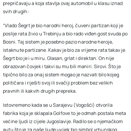
prepričavaju a koja stavlja ovaj automobil u klasu iznad
svih drugih:
“Vlado Šegrt je bio narodni heroj, čuveni partizan koji je
poslije rata živio u Trebinju a bio rado viđen gost svuda po
Bosni. Taj sistem je posebno pazio narodne heroje,
istaknute partizane. Kakav je bio za vrijeme rata takav je
Šegrt bio je i u miru. Glasan, grlat i direktan. On nije
obrazovan čovjek i takvi su mu bili maniri. Sirovi. Što je
tipično bilo za onaj sistem mogao je nazvati bilo kojeg
političara i riješiti svoj ili svačiji problem bez velikih
pravnih ili kakvih drugih prepreka.
Istovremeno kada se u Sarajevu (Vogošći) otvorila
fabrika koja je sklapala Golfove to je odmah postala meta
većine ljudi iz cijele Jugoslavije. Radilo se o njemačkom
autu što je za naše ljude uvijek bio simbol vrhunskog