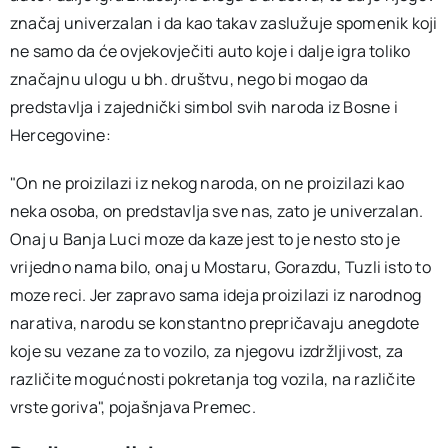
značaj univerzalan i da kao takav zaslužuje spomenik koji
ne samo da će ovjekovječiti auto koje i dalje igra toliko
značajnu ulogu u bh. društvu, nego bi mogao da
predstavlja i zajednički simbol svih naroda iz Bosne i
Hercegovine:
"On ne proizilazi iz nekog naroda, on ne proizilazi kao
neka osoba, on predstavlja sve nas, zato je univerzalan.
Onaj u Banja Luci moze da kaze jest to je nesto sto je
vrijedno nama bilo, onaj u Mostaru, Gorazdu, Tuzli isto to
moze reci. Jer zapravo sama ideja proizilazi iz narodnog
narativa, narodu se konstantno prepričavaju anegdote
koje su vezane za to vozilo, za njegovu izdržljivost, za
različite mogućnosti pokretanja tog vozila, na različite
vrste goriva", pojašnjava Premec.