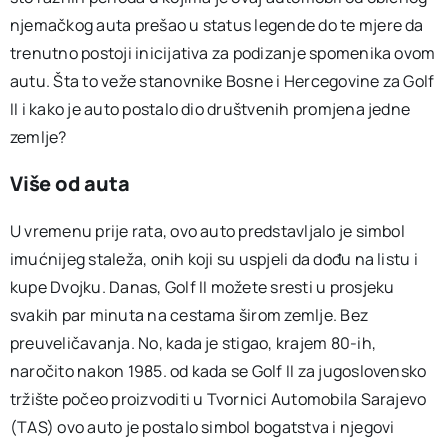
njemačkog auta prešao u status legende do te mjere da
trenutno postoji inicijativa za podizanje spomenika ovom
autu. Šta to veže stanovnike Bosne i Hercegovine za Golf
II i kako je auto postalo dio društvenih promjena jedne
zemlje?
Više od auta
U vremenu prije rata, ovo auto predstavljalo je simbol
imućnijeg staleža, onih koji su uspjeli da dođu na listu i
kupe Dvojku. Danas, Golf II možete sresti u prosjeku
svakih par minuta na cestama širom zemlje. Bez
preuveličavanja. No, kada je stigao, krajem 80-ih,
naročito nakon 1985. od kada se Golf II za jugoslovensko
tržište počeo proizvoditi u Tvornici Automobila Sarajevo
(TAS) ovo auto je postalo simbol bogatstva i njegovi