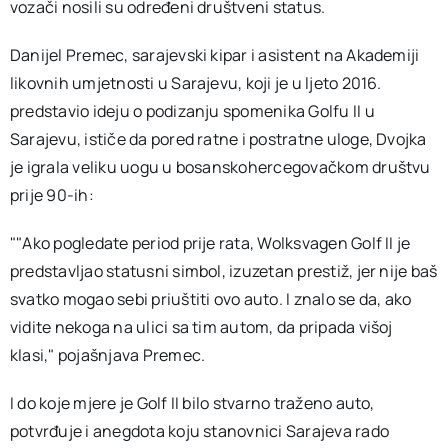
vozači nosili su određeni društveni status.
Danijel Premec, sarajevski kipar i asistent na Akademiji
likovnih umjetnosti u Sarajevu, koji je u ljeto 2016.
predstavio ideju o podizanju spomenika Golfu II u
Sarajevu, ističe da pored ratne i postratne uloge, Dvojka
je igrala veliku uogu u bosanskohercegovačkom društvu
prije 90-ih:
""Ako pogledate period prije rata, Wolksvagen Golf II je
predstavljao statusni simbol, izuzetan prestiž, jer nije baš
svatko mogao sebi priuštiti ovo auto. I znalo se da, ako
vidite nekoga na ulici sa tim autom, da pripada višoj
klasi," pojašnjava Premec.
I do koje mjere je Golf II bilo stvarno traženo auto,
potvrđuje i anegdota koju stanovnici Sarajeva rado