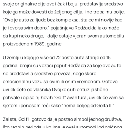
svoje originalne dijelove i čak i boju, predstavlja sredstvo
koje ga može dovesti do željenog cilja, i ne treba mu bolje.
“Ovo je auto za ljude bez kompleksa, šta će mi novije kad
je i ovo sasvim dobro,” pojašnjava Redžad da iako može
da kupi neko drugo, i dalje ostaje vjeran svom automobilu
proizvedenom 1989. godine.
U zemlji u kojoj je više od 72 posto auta starije od 15
godina, brojni su vozači poput Redžada za koje ovo auto
ne predstavlja sredstvo prevoza, nego skoro i
emocionalnu vezu sa ovim ili onim vremenom. Gotovo
uvijek ćete od vlasnika Dvojke čuti entuzijastične
pohvale i opise njihovih "Golf" avantura, uvijek će vam sa
sjetom i ponosom reći kako "nema boljeg od Golfa II."
Zaista, Golf II gotovo da je postao simbol jednog društva,
što raznih perioda u kojima je ovaj automobil od običnog