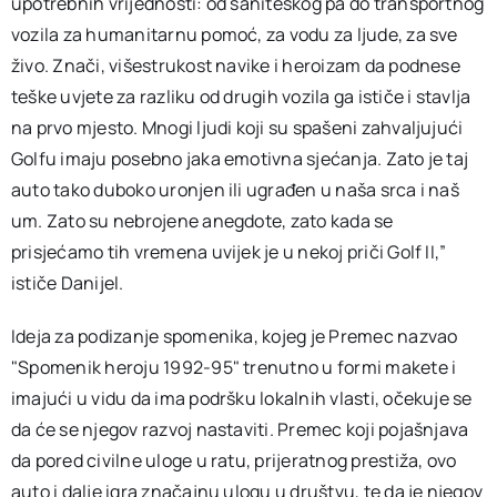
upotrebnih vrijednosti: od saniteskog pa do transportnog
vozila za humanitarnu pomoć, za vodu za ljude, za sve
živo. Znači, višestrukost navike i heroizam da podnese
teške uvjete za razliku od drugih vozila ga ističe i stavlja
na prvo mjesto. Mnogi ljudi koji su spašeni zahvaljujući
Golfu imaju posebno jaka emotivna sjećanja. Zato je taj
auto tako duboko uronjen ili ugrađen u naša srca i naš
um. Zato su nebrojene anegdote, zato kada se
prisjećamo tih vremena uvijek je u nekoj priči Golf II,”
ističe Danijel.
Ideja za podizanje spomenika, kojeg je Premec nazvao
"Spomenik heroju 1992-95" trenutno u formi makete i
imajući u vidu da ima podršku lokalnih vlasti, očekuje se
da će se njegov razvoj nastaviti. Premec koji pojašnjava
da pored civilne uloge u ratu, prijeratnog prestiža, ovo
auto i dalje igra značajnu ulogu u društvu, te da je njegov