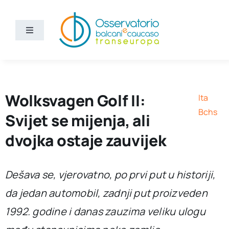
Skip
to
content
Toggle
Navigation
Vijesti
Ko smo mi
Wolksvagen Golf II:
Ita
Bchs
Svijet se mijenja, ali
Bchs
dvojka ostaje zauvijek
Dešava se, vjerovatno, po prvi put u historiji,
da jedan automobil, zadnji put proizveden
1992. godine i danas zauzima veliku ulogu