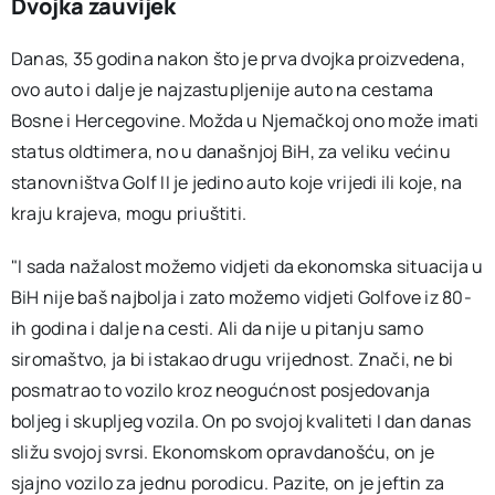
Dvojka zauvijek
Danas, 35 godina nakon što je prva dvojka proizvedena,
ovo auto i dalje je najzastupljenije auto na cestama
Bosne i Hercegovine. Možda u Njemačkoj ono može imati
status oldtimera, no u današnjoj BiH, za veliku većinu
stanovništva Golf II je jedino auto koje vrijedi ili koje, na
kraju krajeva, mogu priuštiti.
"I sada nažalost možemo vidjeti da ekonomska situacija u
BiH nije baš najbolja i zato možemo vidjeti Golfove iz 80-
ih godina i dalje na cesti. Ali da nije u pitanju samo
siromaštvo, ja bi istakao drugu vrijednost. Znači, ne bi
posmatrao to vozilo kroz neogućnost posjedovanja
boljeg i skupljeg vozila. On po svojoj kvaliteti I dan danas
sližu svojoj svrsi. Ekonomskom opravdanošću, on je
sjajno vozilo za jednu porodicu. Pazite, on je jeftin za