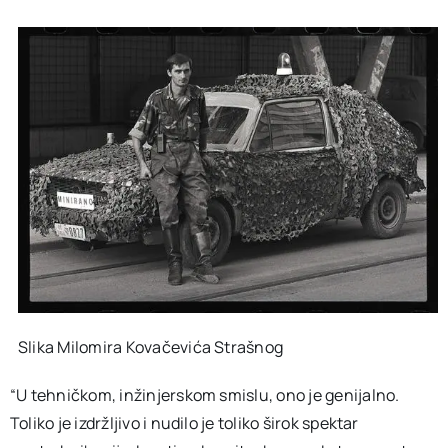
Slika Milomira Kovačevića Strašnog
“U tehničkom, inžinjerskom smislu, ono je genijalno.
Toliko je izdržljivo i nudilo je toliko širok spektar