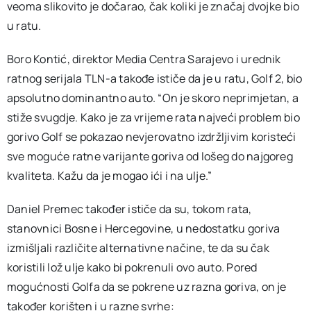
veoma slikovito je dočarao, čak koliki je značaj dvojke bio
u ratu.
Boro Kontić, direktor Media Centra Sarajevo i urednik
ratnog serijala TLN-a takođe ističe da je u ratu, Golf 2, bio
apsolutno dominantno auto. “On je skoro neprimjetan, a
stiže svugdje. Kako je za vrijeme rata najveći problem bio
gorivo Golf se pokazao nevjerovatno izdržljivim koristeći
sve moguće ratne varijante goriva od lošeg do najgoreg
kvaliteta. Kažu da je mogao ići i na ulje.”
Daniel Premec također ističe da su, tokom rata,
stanovnici Bosne i Hercegovine, u nedostatku goriva
izmišljali različite alternativne načine, te da su čak
koristili lož ulje kako bi pokrenuli ovo auto. Pored
mogućnosti Golfa da se pokrene uz razna goriva, on je
također korišten i u razne svrhe: