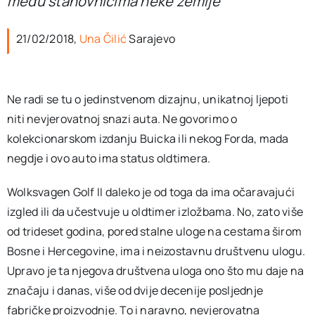
među stanovnicima neke zemlje
21/02/2018,
Una Čilić
Sarajevo
Ne radi se tu o jedinstvenom dizajnu, unikatnoj ljepoti
niti nevjerovatnoj snazi auta. Ne govorimo o
kolekcionarskom izdanju Buicka ili nekog Forda, mada
negdje i ovo auto ima status oldtimera.
Wolksvagen Golf II daleko je od toga da ima očaravajući
izgled ili da učestvuje u oldtimer izložbama. No, zato više
od trideset godina, pored stalne uloge na cestama širom
Bosne i Hercegovine, ima i neizostavnu društvenu ulogu.
Upravo je ta njegova društvena uloga ono što mu daje na
značaju i danas, više od dvije decenije posljednje
fabričke proizvodnje. To i naravno, nevjerovatna