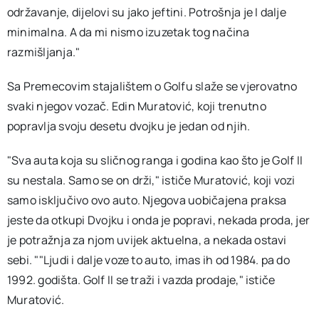
održavanje, dijelovi su jako jeftini. Potrošnja je I dalje
minimalna. A da mi nismo izuzetak tog načina
razmišljanja."
Sa Premecovim stajalištem o Golfu slaže se vjerovatno
svaki njegov vozač. Edin Muratović, koji trenutno
popravlja svoju desetu dvojku je jedan od njih.
"Sva auta koja su sličnog ranga i godina kao što je Golf II
su nestala. Samo se on drži," ističe Muratović, koji vozi
samo isključivo ovo auto. Njegova uobičajena praksa
jeste da otkupi Dvojku i onda je popravi, nekada proda, jer
je potražnja za njom uvijek aktuelna, a nekada ostavi
sebi. ""Ljudi i dalje voze to auto, imas ih od 1984. pa do
1992. godišta. Golf II se traži i vazda prodaje," ističe
Muratović.