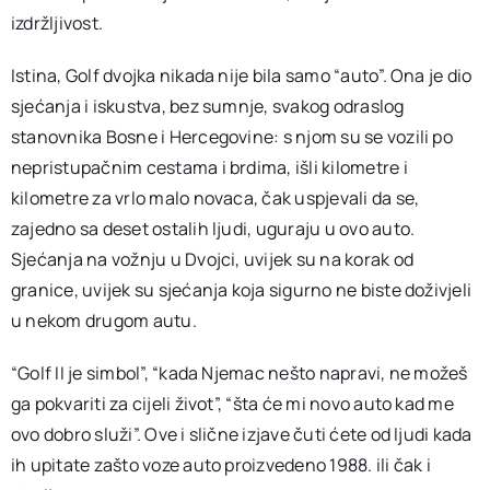
izdržljivost.
Istina, Golf dvojka nikada nije bila samo “auto”. Ona je dio
sjećanja i iskustva, bez sumnje, svakog odraslog
stanovnika Bosne i Hercegovine: s njom su se vozili po
nepristupačnim cestama i brdima, išli kilometre i
kilometre za vrlo malo novaca, čak uspjevali da se,
zajedno sa deset ostalih ljudi, uguraju u ovo auto.
Sjećanja na vožnju u Dvojci, uvijek su na korak od
granice, uvijek su sjećanja koja sigurno ne biste doživjeli
u nekom drugom autu.
“Golf II je simbol”, “kada Njemac nešto napravi, ne možeš
ga pokvariti za cijeli život”, “šta će mi novo auto kad me
ovo dobro služi”. Ove i slične izjave čuti ćete od ljudi kada
ih upitate zašto voze auto proizvedeno 1988. ili čak i