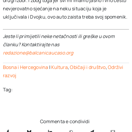
drugi izbor. I zbog toga jer svi mi imamo jasno i vrlo često
nevjerovatno sjećanje na neku situaciju koja je
uključivala i Dvojku, ovo auto zaista treba svoj spomenik.
Jeste li primijetili neke netačnosti ili greške u ovom
članku? Kontaktirajte nas
redazione@balcanicaucaso.org
Bosna i Hercegovina
|
Kultura
,
Običaji i društvo
,
Održivi
razvoj
Tag:
Commenta e condividi