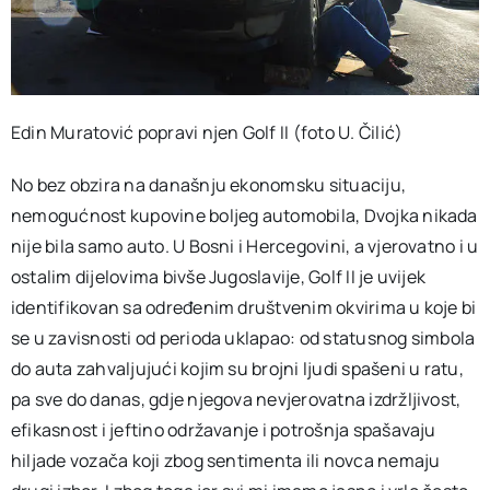
Edin Muratović popravi njen Golf II (foto U. Čilić)
No bez obzira na današnju ekonomsku situaciju,
nemogućnost kupovine boljeg automobila, Dvojka nikada
nije bila samo auto. U Bosni i Hercegovini, a vjerovatno i u
ostalim dijelovima bivše Jugoslavije, Golf II je uvijek
identifikovan sa određenim društvenim okvirima u koje bi
se u zavisnosti od perioda uklapao: od statusnog simbola
do auta zahvaljujući kojim su brojni ljudi spašeni u ratu,
pa sve do danas, gdje njegova nevjerovatna izdržljivost,
efikasnost i jeftino održavanje i potrošnja spašavaju
hiljade vozača koji zbog sentimenta ili novca nemaju