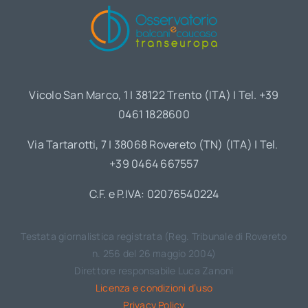
Vicolo San Marco, 1 | 38122 Trento (ITA) | Tel. +39
0461 1828600
Via Tartarotti, 7 | 38068 Rovereto (TN) (ITA) | Tel.
+39 0464 667557
C.F. e P.IVA: 02076540224
Testata giornalistica registrata (Reg. Tribunale di Rovereto
n. 256 del 26 maggio 2004)
Direttore responsabile Luca Zanoni
Licenza e condizioni d’uso
Privacy Policy