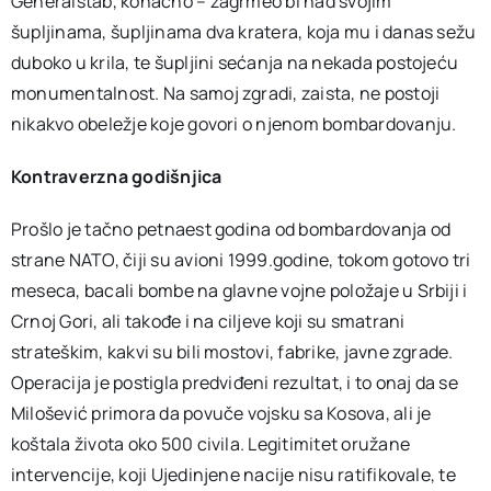
Generalštab, konačno – zagrmeo bi nad svojim
šupljinama, šupljinama dva kratera, koja mu i danas sežu
duboko u krila, te šupljini sećanja na nekada postojeću
monumentalnost. Na samoj zgradi, zaista, ne postoji
nikakvo obeležje koje govori o njenom bombardovanju.
Kontraverzna godišnjica
Prošlo je tačno petnaest godina od bombardovanja od
strane NATO, čiji su avioni 1999.godine, tokom gotovo tri
meseca, bacali bombe na glavne vojne položaje u Srbiji i
Crnoj Gori, ali takođe i na ciljeve koji su smatrani
strateškim, kakvi su bili mostovi, fabrike, javne zgrade.
Operacija je postigla predviđeni rezultat, i to onaj da se
Milošević primora da povuče vojsku sa Kosova, ali je
koštala života oko 500 civila. Legitimitet oružane
intervencije, koji Ujedinjene nacije nisu ratifikovale, te