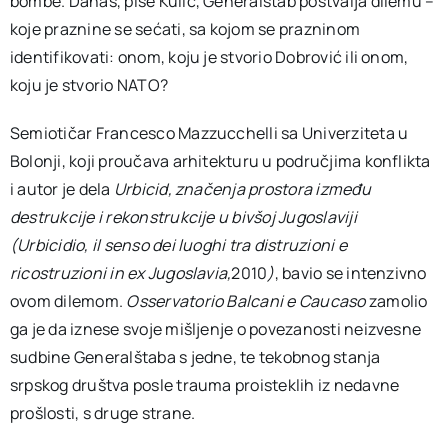
bombe. Danas, piše Kulić, Generalštab postvalja dilemu –
koje praznine se sećati, sa kojom se prazninom
identifikovati: onom, koju je stvorio Dobrović ili onom,
koju je stvorio NATO?
Semiotičar Francesco Mazzucchelli sa Univerziteta u
Bolonji, koji proučava arhitekturu u područjima konflikta
i autor je dela
Urbicid, značenja prostora između
destrukcije i rekonstrukcije u bivšoj Jugoslaviji
(
Urbicidio, il senso dei luoghi tra distruzioni e
ricostruzioni in ex Jugoslavia,
2010
)
, bavio se intenzivno
ovom dilemom.
Osservatorio Balcani e Caucaso
zamolio
ga je da iznese svoje mišljenje o povezanosti neizvesne
sudbine Generalštaba s jedne, te tekobnog stanja
srpskog društva posle trauma proisteklih iz nedavne
prošlosti, s druge strane.