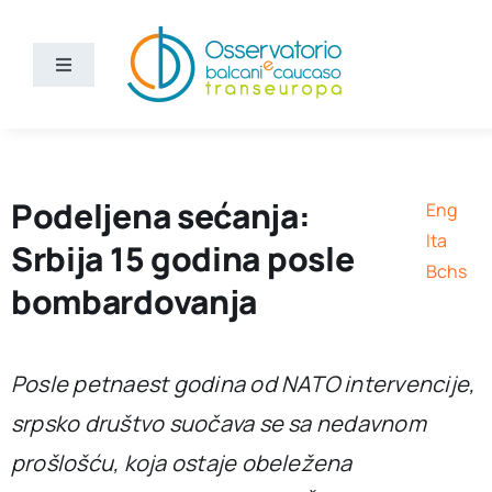
Skip
to
content
Toggle
Navigation
Vijesti
Ko smo mi
Podeljena sećanja:
Eng
Ita
Srbija 15 godina posle
Bchs
Bchs
bombardovanja
Posle petnaest godina od NATO intervencije,
srpsko društvo suočava se sa nedavnom
prošlošću, koja ostaje obeležena