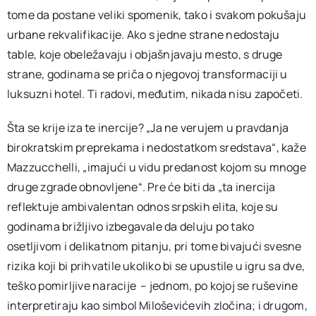
tome da postane veliki spomenik, tako i svakom pokušaju
urbane rekvalifikacije. Ako s jedne strane nedostaju
table, koje obeležavaju i objašnjavaju mesto, s druge
strane, godinama se priča o njegovoj transformaciji u
luksuzni hotel. Ti radovi, međutim, nikada nisu započeti.
Šta se krije iza te inercije? „Ja ne verujem u pravdanja
birokratskim preprekama i nedostatkom sredstava“, kaže
Mazzucchelli, „imajući u vidu predanost kojom su mnoge
druge zgrade obnovljene“. Pre će biti da „ta inercija
reflektuje ambivalentan odnos srpskih elita, koje su
godinama brižljivo izbegavale da deluju po tako
osetljivom i delikatnom pitanju, pri tome bivajući svesne
rizika koji bi prihvatile ukoliko bi se upustile u igru sa dve,
teško pomirljive naracije – jednom, po kojoj se ruševine
interpretiraju kao simbol Miloševićevih zločina; i drugom,