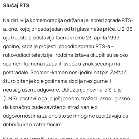
Slučaj RTS
Najdirljivija komemoracija održana je ispred zgrade RTS-
a, one, kojoj pripada jedan od tri glasa naše priče. U 2:06
ujutru, što predstavlja tačno vreme 23. aprila 1999.
godine, kada je projektil pogodio zgradu RTS-a –
rukovodioci televizije i rodbina žrtava okupili su se oko
spomen-kamena i zapalili sveće u znak sećanja na
postradale. Spomen-kamen nosi jedini natpis
Zašto?,
šturo pitanje koje godinama dobija nesigurne i
neusaglašene odgovore. Udruženje novinara Srbije
(UNS) postavilo ga je još jednom, tražeći jasno i glasno
da konačno bude završeno istraživanje o
odgovornostima za ono što se mnogi ne uzdržavaju da
definišu kao ‘ratni zločin’.