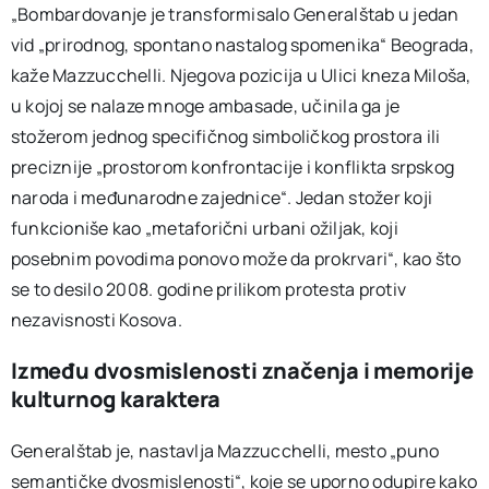
„Bombardovanje je transformisalo Generalštab u jedan
vid „prirodnog, spontano nastalog spomenika“ Beograda,
kaže Mazzucchelli. Njegova pozicija u Ulici kneza Miloša,
u kojoj se nalaze mnoge ambasade, učinila ga je
stožerom jednog specifičnog simboličkog prostora ili
preciznije „prostorom konfrontacije i konflikta srpskog
naroda i međunarodne zajednice“. Jedan stožer koji
funkcioniše kao „metaforični urbani ožiljak, koji
posebnim povodima ponovo može da prokrvari“, kao što
se to desilo 2008. godine prilikom protesta protiv
nezavisnosti Kosova.
Između dvosmislenosti značenja i memorije
kulturnog karaktera
Generalštab je, nastavlja Mazzucchelli, mesto „puno
semantičke dvosmislenosti“, koje se uporno odupire kako