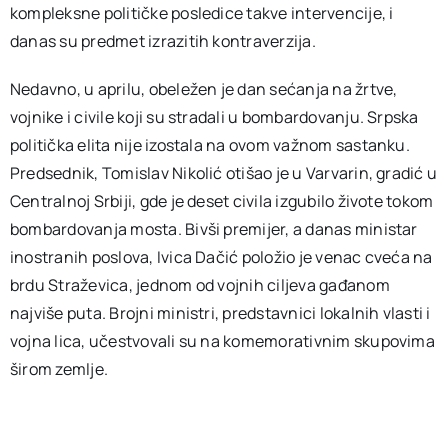
kompleksne političke posledice takve intervencije, i
danas su predmet izrazitih kontraverzija.
Nedavno, u aprilu, obeležen je dan sećanja na žrtve,
vojnike i civile koji su stradali u bombardovanju. Srpska
politička elita nije izostala na ovom važnom sastanku.
Predsednik, Tomislav Nikolić otišao je u Varvarin, gradić u
Centralnoj Srbiji, gde je deset civila izgubilo živote tokom
bombardovanja mosta. Bivši premijer, a danas ministar
inostranih poslova, Ivica Dačić položio je venac cveća na
brdu Straževica, jednom od vojnih ciljeva gađanom
najviše puta. Brojni ministri, predstavnici lokalnih vlasti i
vojna lica, učestvovali su na komemorativnim skupovima
širom zemlje.