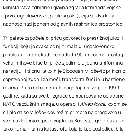
Ministarstva odbrane i glavna zgrada komande vojske
(prvo jugoslovenske, posle srpske), čija se dva krila
nadnose nad jednom od glavnih raskrsnica prestonice.
Tri palate započele bi priču govoreći o prestižnoj ulozi i
funkciji koju je svaka od njih imala u jugoslovenskoj
prošlosti. Potom, kada se dođe do 90-ih godina prošlog
veka, njihove bi se tri priče sjedinile u jednu uniformnu
naraciju, iliti onu kako ih je Slobodan Milošević priklonio
sopstvenoj žudnji za moći, transformišući ih u bastione
režima. Priča bi kulminirala događajima iz aprila 1999.
godine, kada su sve tri zgrade bombardovane od strane
NATO vazdušnih snaga, u operaciji
Allied force
, kojom se
ciljalo da se Miloševićev režim primora na pregovore u
vezi povlačenja srpske vojske sa Kosova, ograničavajući
tako humanitarnu katastrofu koja je kao posledica, bila