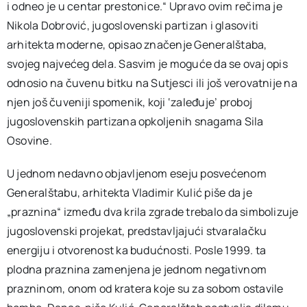
i odneo je u centar prestonice.“ Upravo ovim rečima je
Nikola Dobrović, jugoslovenski partizan i glasoviti
arhitekta moderne, opisao značenje Generalštaba,
svojeg najvećeg dela. Sasvim je moguće da se ovaj opis
odnosio na čuvenu bitku na Sutjesci ili još verovatnije na
njen još čuveniji spomenik, koji ‘zaleđuje’ proboj
jugoslovenskih partizana opkoljenih snagama Sila
Osovine.
U jednom nedavno objavljenom eseju posvećenom
Generalštabu, arhitekta Vladimir Kulić piše da je
„praznina“ između dva krila zgrade trebalo da simbolizuje
jugoslovenski projekat, predstavljajući stvaralačku
energiju i otvorenost ka budućnosti. Posle 1999. ta
plodna praznina zamenjena je jednom negativnom
prazninom, onom od kratera koje su za sobom ostavile