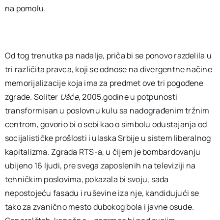
na pomolu.
Od tog trenutka pa nadalje, priča bi se ponovo razdelila u
tri različita pravca, koji se odnose na divergentne načine
memorijalizacije koja ima za predmet ove tri pogođene
zgrade. Soliter
Ušće
, 2005.godine u potpunosti
transformisan u poslovnu kulu sa nadograđenim tržnim
centrom, govorio bi o sebi kao o simbolu odustajanja od
socijalističke prošlosti i ulaska Srbije u sistem liberalnog
kapitalizma. Zgrada RTS-a, u čijem je bombardovanju
ubijeno 16 ljudi, pre svega zaposlenih na televiziji na
tehničkim poslovima, pokazala bi svoju, sada
nepostojeću fasadu i ruševine iza nje, kandidujući se
tako za zvanično mesto dubokog bola i javne osude.