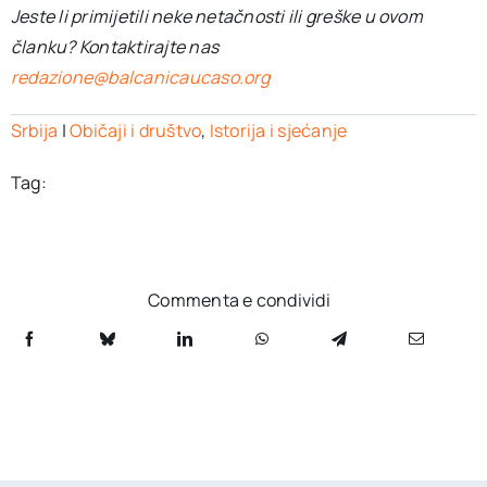
Jeste li primijetili neke netačnosti ili greške u ovom
članku? Kontaktirajte nas
redazione@balcanicaucaso.org
Srbija
|
Običaji i društvo
,
Istorija i sjećanje
Tag:
Commenta e condividi