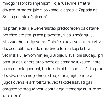
mnogo rasprostranjenijom, koja ruševine smatra
dokaznim materijalom po kome je agresija Zapada na
Srbiju postala očigledna“.
Na pitanje da li je Generalštab predodređen da ostane
nerešen prostor, prava pravcata „rupa u sećanju“,
Mazzucchelli odgovara: „Ostaće takav sve dok ratovi iz
devedesetih ne nađu narativnu formu koja bi bila
većinska u javnom mnjenju Srbije. U svakom slučaju, pri
pomisli da Generalštab može da postane luksuzni hotel,
osećam nelagodnost, budući da bi to značilo lišiti srpsko
društvo ne samo jednog od najznačajnijih primera
jugoslovenske arhitekture, već takođe lišavati ga i
dragocene mogućnosti opstajanja memorije kulturnog
karaktera“.