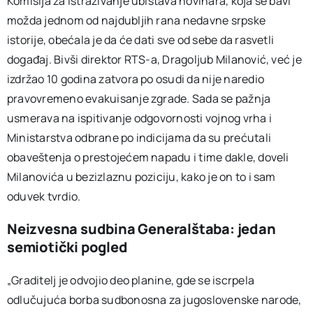
Komisija za istraživanje ubistava novinara, koja se bavi
možda jednom od najdubljih rana nedavne srpske
istorije, obećala je da će dati sve od sebe da rasvetli
događaj. Bivši direktor RTS-a, Dragoljub Milanović, već je
izdržao 10 godina zatvora po osudi da nije naredio
pravovremeno evakuisanje zgrade. Sada se pažnja
usmerava na ispitivanje odgovornosti vojnog vrha i
Ministarstva odbrane po indicijama da su prećutali
obaveštenja o prestojećem napadu i time dakle, doveli
Milanovića u bezizlaznu poziciju, kako je on to i sam
oduvek tvrdio.
Neizvesna sudbina Generalštaba: jedan
semiotički pogled
„Graditelj je odvojio deo planine, gde se iscrpela
odlučujuća borba sudbonosna za jugoslovenske narode,