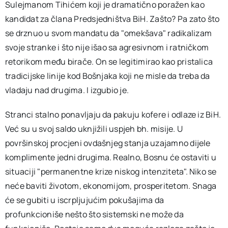
Sulejmanom Tihićem koji je dramatično poražen kao
kandidat za člana Predsjedništva BiH. Zašto? Pa zato što
se drznuo u svom mandatu da "omekšava" radikalizam
svoje stranke i što nije išao sa agresivnom i ratničkom
retorikom među birače. On se legitimirao kao pristalica
tradicijske linije kod Bošnjaka koji ne misle da treba da
vladaju nad drugima. I izgubio je.
Stranci stalno ponavljaju da pakuju kofere i odlaze iz BiH.
Već su u svoj saldo uknjižili uspjeh bh. misije. U
površinskoj procjeni ovdašnjeg stanja uzajamno dijele
komplimente jedni drugima. Realno, Bosnu će ostaviti u
situaciji "permanentne krize niskog intenziteta". Niko se
neće baviti životom, ekonomijom, prosperitetom. Snaga
će se gubiti u iscrpljujućim pokušajima da
profunkcioniše nešto što sistemski ne može da