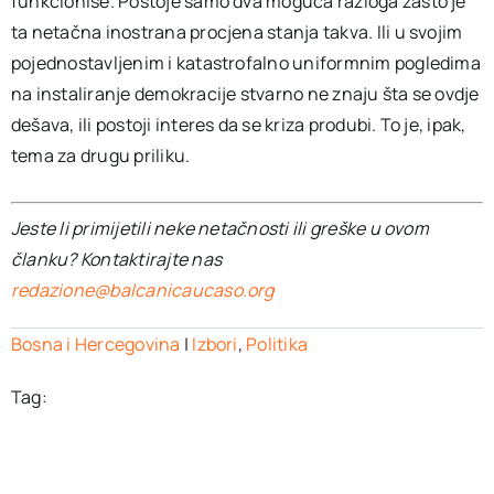
funkcioniše. Postoje samo dva moguća razloga zašto je
ta netačna inostrana procjena stanja takva. Ili u svojim
pojednostavljenim i katastrofalno uniformnim pogledima
na instaliranje demokracije stvarno ne znaju šta se ovdje
dešava, ili postoji interes da se kriza produbi. To je, ipak,
tema za drugu priliku.
Jeste li primijetili neke netačnosti ili greške u ovom
članku? Kontaktirajte nas
redazione@balcanicaucaso.org
Bosna i Hercegovina
|
Izbori
,
Politika
Tag: