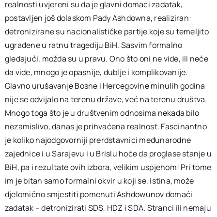
realnosti uvjereni su da je glavni domaći zadatak,
postavljen još dolaskom Pady Ashdowna, realiziran:
detronizirane su nacionalističke partije koje su temeljito
ugrađene u ratnu tragediju BiH. Sasvim formalno
gledajući, možda su u pravu. Ono što oni ne vide, ili neće
da vide, mnogo je opasnije, dublje i komplikovanije.
Glavno urušavanje Bosne i Hercegovine minulih godina
nije se odvijalo na terenu države, već na terenu društva.
Mnogo toga što je u društvenim odnosima nekada bilo
nezamislivo, danas je prihvaćena realnost. Fascinantno
je koliko najodgovorniji prerdstavnici međunarodne
zajednice i u Sarajevu i u Brislu hoće da proglase stanje u
BiH, pa i rezultate ovih izbora, velikim uspjehom! Pri tome
im je bitan samo formalni okvir u koji se, istina, može
djelomično smjestiti pomenuti Ashdowunov domaći
zadatak – detronizirati SDS, HDZ i SDA. Stranci ili nemaju