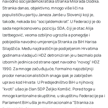
navodno socijaldemokratska stranka Milorada Dodika.
Stranka danas, objektivno, mnogo više liči na
populističku partiju Janeza Janše u Sloveniji koji je,
takođe, nekada bio "socijaldemokrat". U Federaciji je do
sada neprikosnovenu poziciju SDA, čiji je otac Alija
Izetbegović, veoma ozbiljno ugrozila a ponegdje i
pobijedila navodno umjerenija Stranka za BiH Harisa
Silajdžića. Među najdrastičnije podijeljenim Hrvatima
godinama vladajući HDZ detroniziran je u bezmalo pola
izbornih jedinica od strane opet navodno "novog" HDZ
1990. Za mnoge začuđujuće, formalno najozbiljniji
prodor nenacionalističkih snaga ipak je zabilježen
upravo kod Hrvata: U Predsjedništvo BiH u njihovoj
"kvoti" ušao je član SDP Željko Komšić. Pored toga u
mnoge kantonalne skupštine, u skupštinu Federacije pa i
Parlament BiH ušla je multinacionalna "Stranka za