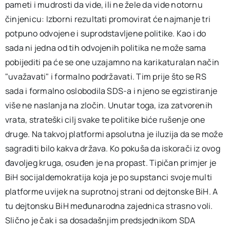
pameti i mudrosti da vide, ili ne žele da vide notornu
činjenicu: Izborni rezultati promovirat će najmanje tri
potpuno odvojene i suprodstavljene politike. Kao i do
sada ni jedna od tih odvojenih politika ne može sama
pobijediti pa će se one uzajamno na karikaturalan način
"uvažavati" i formalno podržavati. Tim prije što se RS
sada i formalno oslobodila SDS-a i njeno se egzistiranje
više ne naslanja na zločin. Unutar toga, iza zatvorenih
vrata, strateški cilj svake te politike biće rušenje one
druge. Na takvoj platformi apsolutna je iluzija da se može
sagraditi bilo kakva država. Ko pokuša da iskorači iz ovog
đavoljeg kruga, osuđen je na propast. Tipičan primjer je
BiH socijaldemokratija koja je po supstanci svoje multi
platforme uvijek na suprotnoj strani od dejtonske BiH. A
tu dejtonsku BiH međunarodna zajednica strasno voli.
Slično je čak i sa dosadašnjim predsjednikom SDA