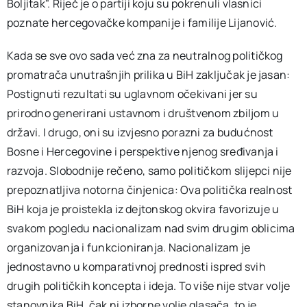
Boljitak". Riječ je o partiji koju su pokrenuli vlasnici
poznate hercegovačke kompanije i familije Lijanović.
Kada se sve ovo sada već zna za neutralnog političkog
promatrača unutrašnjih prilika u BiH zaključak je jasan:
Postignuti rezultati su uglavnom očekivani jer su
prirodno generirani ustavnom i društvenom zbiljom u
državi. I drugo, oni su izvjesno porazni za budućnost
Bosne i Hercegovine i perspektive njenog sređivanja i
razvoja. Slobodnije rečeno, samo političkom slijepci nije
prepoznatljiva notorna činjenica: Ova politička realnost
BiH koja je proistekla iz dejtonskog okvira favorizuje u
svakom pogledu nacionalizam nad svim drugim oblicima
organizovanja i funkcioniranja. Nacionalizam je
jednostavno u komparativnoj prednosti ispred svih
drugih političkih koncepta i ideja. To više nije stvar volje
stanovnika BiH, čak ni izborne volje glasača, to je