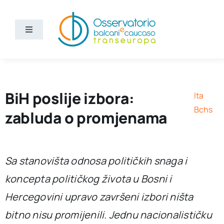
Skip
to
content
Toggle
Navigation
Vijesti
Ko smo mi
BiH poslije izbora:
Ita
Bchs
zabluda o promjenama
Bchs
Sa stanovišta odnosa političkih snaga i
koncepta političkog života u Bosni i
Hercegovini upravo završeni izbori ništa
bitno nisu promijenili. Jednu nacionalističku