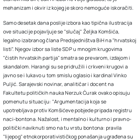
mehanizam i okvir iz kojeg je skoro nemoguće iskoračiti.
Samo desetak dana poslije izbora kao tipična ilustracija
ove situacije pojavljuje se "slučaj" Željka Komšića,
legalno izabranog člana Predsjedništva BiH na "hrvatskoj
listi". Njegov izbor sa liste SDP u mnogim krugovima
"čistih hrvatskih partija" smatra se prevarom, izdajom i
skandalom. Harangi su se pridružili i crkveni krugovi a
javno se i lukavo u tom smislu oglasio i kardinal Vinko
Puljić. Sarajevski novinar, analitičar i docent na
Fakultetu političkih nauka Nerzuk Ćurak ovako opisuju
pomenutu situaciju: "Argumentacija koja se
upotrebljava protiv Komšićeve pobjede pripada registru
naci-bontona. Nažalost, i mentalno i kulturno i pravno-
politički naviknuti smo na tu vrstu bontona: pravila
"lijepog" etnokorporativističkog ponašanja ugrađena su