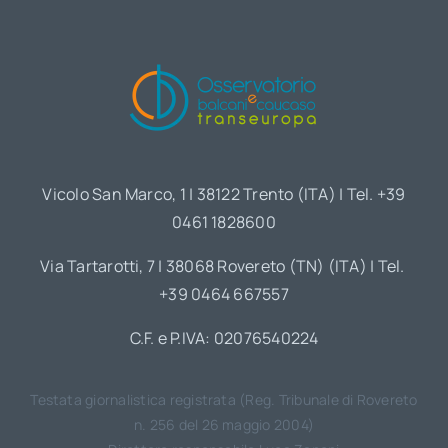
Vicolo San Marco, 1 | 38122 Trento (ITA) | Tel. +39
0461 1828600
Via Tartarotti, 7 | 38068 Rovereto (TN) (ITA) | Tel.
+39 0464 667557
C.F. e P.IVA: 02076540224
Testata giornalistica registrata (Reg. Tribunale di Rovereto
n. 256 del 26 maggio 2004)