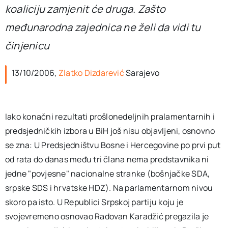
koaliciju zamjenit će druga. Zašto
međunarodna zajednica ne želi da vidi tu
činjenicu
13/10/2006,
Zlatko Dizdarević
Sarajevo
Iako konačni rezultati prošlonedeljnih pralamentarnih i
predsjedničkih izbora u BiH još nisu objavljeni, osnovno
se zna: U Predsjedništvu Bosne i Hercegovine po prvi put
od rata do danas među tri člana nema predstavnika ni
jedne "povjesne" nacionalne stranke (bošnjačke SDA,
srpske SDS i hrvatske HDZ). Na parlamentarnom nivou
skoro pa isto. U Republici Srpskoj partiju koju je
svojevremeno osnovao Radovan Karadžić pregazila je