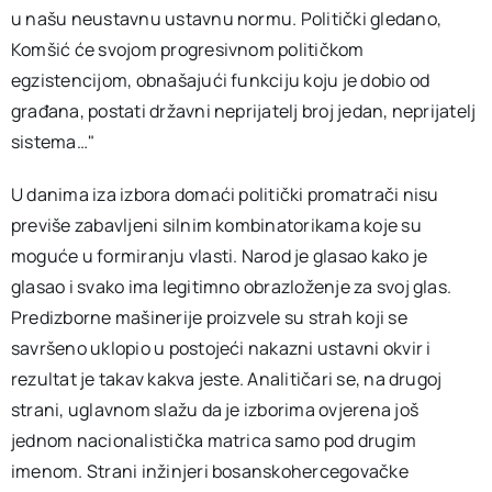
u našu neustavnu ustavnu normu. Politički gledano,
Komšić će svojom progresivnom političkom
egzistencijom, obnašajući funkciju koju je dobio od
građana, postati državni neprijatelj broj jedan, neprijatelj
sistema…"
U danima iza izbora domaći politički promatrači nisu
previše zabavljeni silnim kombinatorikama koje su
moguće u formiranju vlasti. Narod je glasao kako je
glasao i svako ima legitimno obrazloženje za svoj glas.
Predizborne mašinerije proizvele su strah koji se
savršeno uklopio u postojeći nakazni ustavni okvir i
rezultat je takav kakva jeste. Analitičari se, na drugoj
strani, uglavnom slažu da je izborima ovjerena još
jednom nacionalistička matrica samo pod drugim
imenom. Strani inžinjeri bosanskohercegovačke