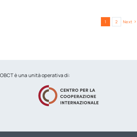
1
2
Next
OBCT è una unità operativa di: