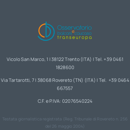
Vicolo San Marco, 1 | 38122 Trento (ITA) | Tel. +39 0461
1828600
Via Tartarotti, 7 | 38068 Rovereto (TN) (ITA) | Tel. +39 0464
667557
C.F. e P.IVA: 02076540224
Testata giornalistica registrata (Reg. Tribunale di Rovereto n. 256
del 26 maggio 2004)