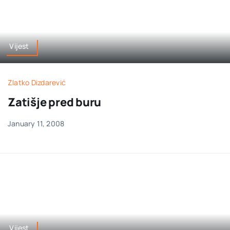
Vijest
Zlatko Dizdarević
Zatišje pred buru
January 11, 2008
Vijest