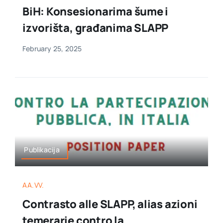
BiH: Konsesionarima šume i
izvorišta, građanima SLAPP
February 25, 2025
Publikacija
AA.VV.
Contrasto alle SLAPP, alias azioni
temerarie contro la