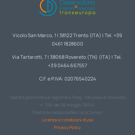
Vicolo San Marco, 1 | 38122 Trento (ITA) | Tel. +39
0461 1828600
Via Tartarotti, 7 | 38068 Rovereto (TN) (ITA) | Tel.
+39 0464 667557
C.F. e P.IVA: 02076540224
Testata giornalistica registrata (Reg. Tribunale di Rovereto
n. 256 del 26 maggio 2004)
Direttore responsabile Luca Zanoni
Licenza e condizioni d’uso
Privacy Policy