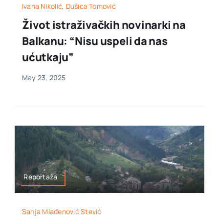
Ivana Nikolić
,
Dušica Tomović
Život istraživačkih novinarki na
Balkanu: “Nisu uspeli da nas
ućutkaju”
May 23, 2025
Reportaža
Sanja Mlađenović Stević