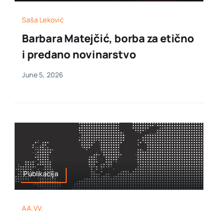
Saša Leković
Barbara Matejčić, borba za etično
i predano novinarstvo
June 5, 2026
Publikacija
AA.VV.