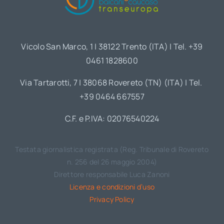
Vicolo San Marco, 1 | 38122 Trento (ITA) | Tel. +39
0461 1828600
Via Tartarotti, 7 | 38068 Rovereto (TN) (ITA) | Tel.
+39 0464 667557
C.F. e P.IVA: 02076540224
Testata giornalistica registrata (Reg. Tribunale di Rovereto
n. 256 del 26 maggio 2004)
Direttore responsabile Luca Zanoni
Licenza e condizioni d’uso
Privacy Policy