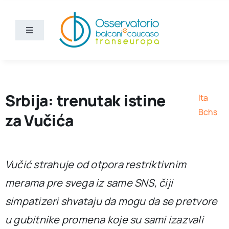
Skip
to
content
Toggle
Navigation
Vijesti
Ko smo mi
Srbija: trenutak istine
Ita
Bchs
za Vučića
Bchs
Vučić strahuje od otpora restriktivnim
merama pre svega iz same SNS, čiji
simpatizeri shvataju da mogu da se pretvore
u gubitnike promena koje su sami izazvali