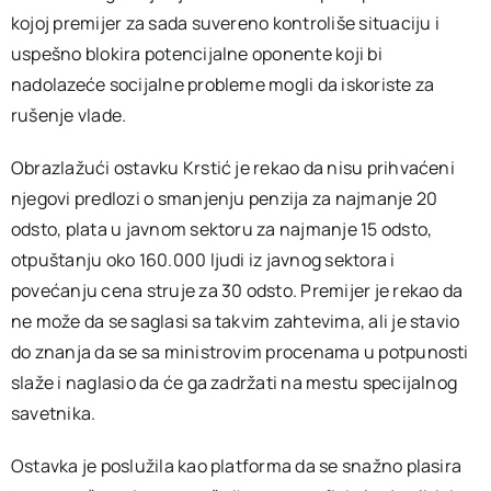
kojoj premijer za sada suvereno kontroliše situaciju i
uspešno blokira potencijalne oponente koji bi
nadolazeće socijalne probleme mogli da iskoriste za
rušenje vlade.
Obrazlažući ostavku Krstić je rekao da nisu prihvaćeni
njegovi predlozi o smanjenju penzija za najmanje 20
odsto, plata u javnom sektoru za najmanje 15 odsto,
otpuštanju oko 160.000 ljudi iz javnog sektora i
povećanju cena struje za 30 odsto. Premijer je rekao da
ne može da se saglasi sa takvim zahtevima, ali je stavio
do znanja da se sa ministrovim procenama u potpunosti
slaže i naglasio da će ga zadržati na mestu specijalnog
savetnika.
Ostavka je poslužila kao platforma da se snažno plasira