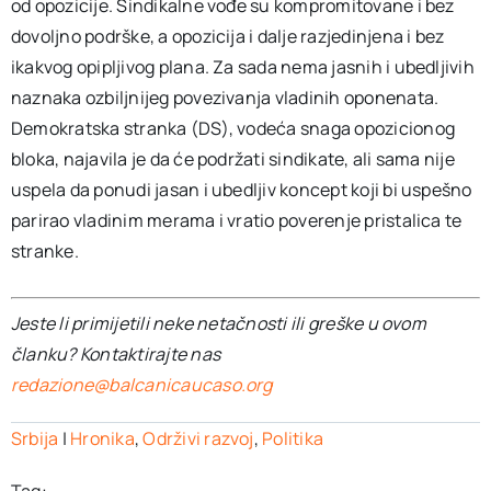
od opozicije. Sindikalne vođe su kompromitovane i bez
dovoljno podrške, a opozicija i dalje razjedinjena i bez
ikakvog opipljivog plana. Za sada nema jasnih i ubedljivih
naznaka ozbiljnijeg povezivanja vladinih oponenata.
Demokratska stranka (DS), vodeća snaga opozicionog
bloka, najavila je da će podržati sindikate, ali sama nije
uspela da ponudi jasan i ubedljiv koncept koji bi uspešno
parirao vladinim merama i vratio poverenje pristalica te
stranke.
Jeste li primijetili neke netačnosti ili greške u ovom
članku? Kontaktirajte nas
redazione@balcanicaucaso.org
Srbija
|
Hronika
,
Održivi razvoj
,
Politika