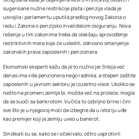
sugerisane nužne restrikcije plata i penzija vlada je
usvojila i parlamentu uputila predlog novog Zakona o
radu i Zakona o penzijsko invalidskom osiguranju. Nova
rešenja u tim zakonima treba da olakšaju sprovođenje
restriktivnih mera koje će uslediti, odnosno smanjenje
zakonskih prava zaposlenih i penzionera.
Ekonomski eksperti kažu da je to nužno jer Srbija već
danas ima više penzionera nego radnika, a stepen zaštite
zaposlenih u javnom sektoru je izuzetno visok. Ukoliko se
nešto ne promeni zemlja bi, možda već na proleće, mogla
da se suoči sa bankrotom. Vučića to ozbiljno brine i čini
sve što je u njegovoj moći da izbegne da u istoriju uđe
kao premijer koji je zemlju uveo u bankrot.
Sindikati su se, kako se i očekivalo, oštro usprotivili