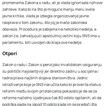
promenama Zakona o radu, ali je vlada ignorisala njihove
zahteve. Kako bi na što je moguće manju meru svela
javne kritike, vlada je izbegla organizovanje javne
rasprave o tom zakonu, što joj je inače zakonska
obaveza. Procedura je sabijena na nekoliko nedelja, a
zakon će, zahvaljujući apsolutnoj većini koju SNS ima u
parlamentu, biti usvojen do kraja ove nedelje.
Otpori
Zakon o radu i Zakon o penzijsko invalidskom osiguranju
su politički najosetljiviji jer direktno zadiru u socijalna i
radna prava najširih slojeva stanovništva. Jedno
istraživanje koje je SNS naručila kako bi proverila status
reformi među svojim pristalicama pokazalo je da se za
reforme načelno izjašnjava čak 80 odsto ispitanih, ali da
podrška pada na ispod 10 odsto kada im se predoči šta