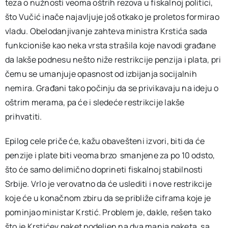
teza o nužnosti veoma oštrih rezova u fiskalnoj politici,
što Vučić inače najavljuje još otkako je proletos formirao
vladu. Obelodanjivanje zahteva ministra Krstića sada
funkcioniše kao neka vrsta strašila koje navodi građane
da lakše podnesu nešto niže restrikcije penzija i plata, pri
čemu se umanjuje opasnost od izbijanja socijalnih
nemira. Građani tako počinju da se privikavaju na ideju o
oštrim merama, pa će i sledeće restrikcije lakše
prihvatiti.
Epilog cele priče će, kažu obavešteni izvori, biti da će
penzije i plate biti veoma brzo smanjene za po 10 odsto,
što će samo delimično doprineti fiskalnoj stabilnosti
Srbije. Vrlo je verovatno da će uslediti i nove restrikcije
koje će u konačnom zbiru da se približe ciframa koje je
pominjao ministar Krstić. Problem je, dakle, rešen tako
što je Krstićev paket podeljen na dva manja paketa, sa