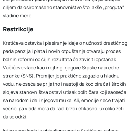
ciljem da osiromašeno stanovništvo što lakše „proguta“
vladine mere.
Restrikcije
Krstićeva ostavka i plasiranje ideje o nužnosti drastičnog
pada penzija i plata i novih otpuštanja otvaraju proces
bolnih reformi od čijih rezultata će zavisiti opstanak
Vučićeve vlade kao i rejting njegove Srpske napredne
stranke (SNS). Premijer je praktično zagazio u hladnu
vodu, ne oseća se prijatno i nastoji da kod birača i širokih
slojeva stanovništva ostavi utisak političara koji saoseća
sa narodom i deli njegove muke. Ali, emocije neće trajati
večno, pa vlada mora da radi brzo i efikasno, ukoliko želi
da se održi.
Istog dana kada je objavljena vest o Krstićevoj ostavci i