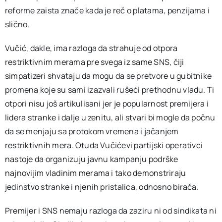
reforme zaista znače kada je reč o platama, penzijama i
slično.
Vučić, dakle, ima razloga da strahuje od otpora
restriktivnim merama pre svega iz same SNS, čiji
simpatizeri shvataju da mogu da se pretvore u gubitnike
promena koje su sami izazvali rušeći prethodnu vladu. Ti
otpori nisu još artikulisani jer je popularnost premijera i
lidera stranke i dalje u zenitu, ali stvari bi mogle da počnu
da se menjaju sa protokom vremena i jačanjem
restriktivnih mera. Otuda Vučićevi partijski operativci
nastoje da organizuju javnu kampanju podrške
najnovijim vladinim merama i tako demonstriraju
jedinstvo stranke i njenih pristalica, odnosno birača.
Premijer i SNS nemaju razloga da zaziru ni od sindikata ni