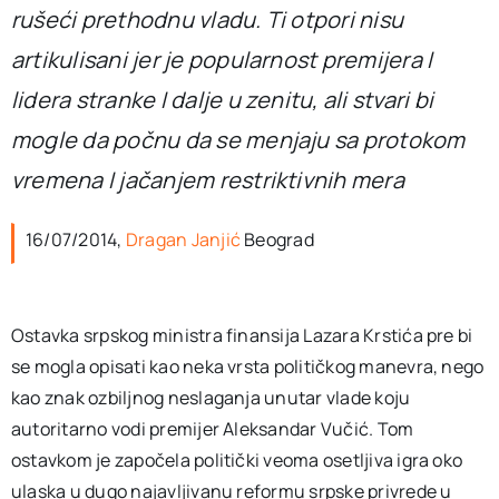
rušeći prethodnu vladu. Ti otpori nisu
artikulisani jer je popularnost premijera I
lidera stranke I dalje u zenitu, ali stvari bi
mogle da počnu da se menjaju sa protokom
vremena I jačanjem restriktivnih mera
16/07/2014,
Dragan Janjić
Beograd
Ostavka srpskog ministra finansija Lazara Krstića pre bi
se mogla opisati kao neka vrsta političkog manevra, nego
kao znak ozbiljnog neslaganja unutar vlade koju
autoritarno vodi premijer Aleksandar Vučić. Tom
ostavkom je započela politički veoma osetljiva igra oko
ulaska u dugo najavljivanu reformu srpske privrede u