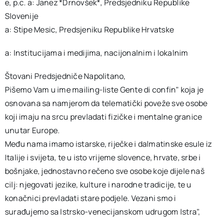
e, p.c. a: Janez *Drnovšek*, Predsjedniku Republike
Slovenije
a: Stipe Mesic, Predsjeniku Republike Hrvatske
a: Institucijama i medijima, nacijonalnim i lokalnim
Štovani Predsjedniče Napolitano,
Pišemo Vam u ime mailing-liste Gente di confin" koja je
osnovana sa namjerom da telematički poveže sve osobe
koji imaju na srcu prevladati fizičke i mentalne granice
unutar Europe.
Među nama imamo istarske, riječke i dalmatinske esule iz
Italije i svijeta, te u isto vrijeme slovence, hrvate, srbe i
bošnjake, jednostavno rečeno sve osobe koje dijele naš
cilj: njegovati jezike, kulture i narodne tradicije, te u
konačnici prevladati stare podjele. Vezani smo i
surađujemo sa Istrsko-venecijanskom udrugom Istra",