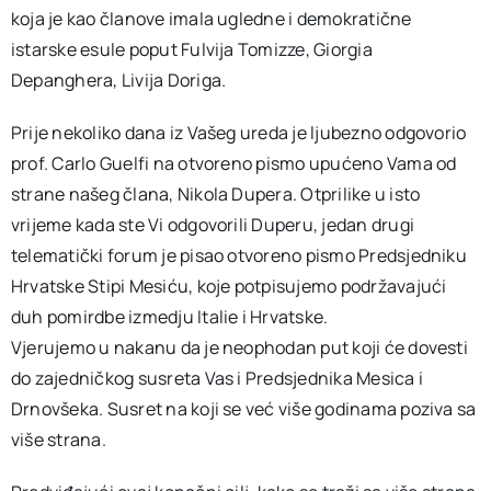
koja je kao članove imala ugledne i demokratične
istarske esule poput Fulvija Tomizze, Giorgia
Depanghera, Livija Doriga.
Prije nekoliko dana iz Vašeg ureda je ljubezno odgovorio
prof. Carlo Guelfi na otvoreno pismo upućeno Vama od
strane našeg člana, Nikola Dupera. Otprilike u isto
vrijeme kada ste Vi odgovorili Duperu, jedan drugi
telematički forum je pisao otvoreno pismo Predsjedniku
Hrvatske Stipi Mesiću, koje potpisujemo podržavajući
duh pomirdbe izmedju Italie i Hrvatske.
Vjerujemo u nakanu da je neophodan put koji će dovesti
do zajedničkog susreta Vas i Predsjednika Mesica i
Drnovšeka. Susret na koji se već više godinama poziva sa
više strana.