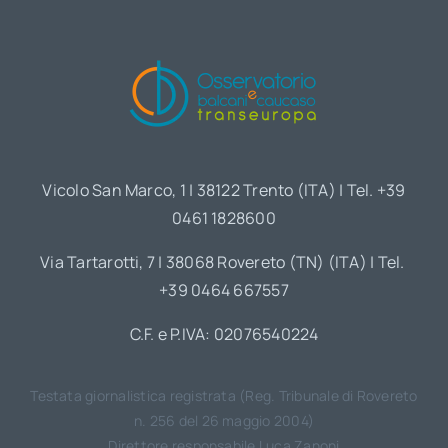
Vicolo San Marco, 1 | 38122 Trento (ITA) | Tel. +39
0461 1828600
Via Tartarotti, 7 | 38068 Rovereto (TN) (ITA) | Tel.
+39 0464 667557
C.F. e P.IVA: 02076540224
Testata giornalistica registrata (Reg. Tribunale di Rovereto
n. 256 del 26 maggio 2004)
Direttore responsabile Luca Zanoni