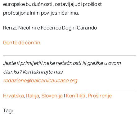
europske budućnosti, ostavljajući prošlost
profesijonalnim povijesničarima.
Renzo Nicolini e Federico Degni Carando
Gente de confin
Jeste li primijetili neke netačnosti ili greške u ovom
članku? Kontaktirajte nas
redazione@balcanicaucaso.org
Hrvatska
,
Italija
,
Slovenija
|
Konflikti
,
Proširenje
Tag: