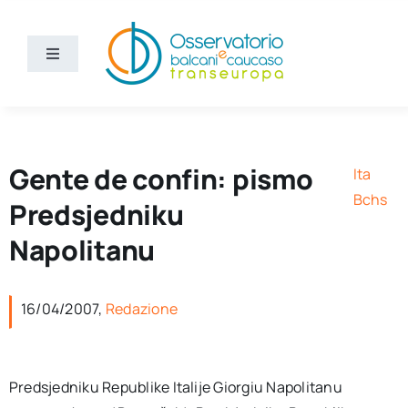
Skip
to
content
Toggle
Navigation
Vijesti
Ko smo mi
Gente de confin: pismo
Ita
Bchs
Predsjedniku
Bchs
Napolitanu
16/04/2007,
Redazione
Predsjedniku Republike Italije Giorgiu Napolitanu