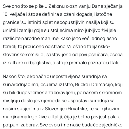
Sve ono što se piše u Zakonu o osnivanju Dana sječanja
10. veljače i što se definira složeni događaji istočne
granice"su istiniti splet nedopustljivih nasilja koji su
uništili zemlju gdje su stoljećima miroljubljivo živijele
različite narodne manjine, kako je to već jednoglasno
temeljito proučeno od strane Miješane talijansko-
slovenske komisije , sastavljene od povijesničara, osoba
iz kulture i izbjeglištva, a što je premalo poznato u Italiji.
Nakon što je konačno uspostavljena suradnja sa
sunarodnjacima, esulima iz Istre, Rijeke i Dalmacije, koji
su bili dugo vremena zaboravljeni, po našem skromnom
mišljnju došlo je vrijeme da se uspostavi suradnja sa
našim susjedima iz Slovenije i Hrvatske, te sa njihovim
manjinama koje žive u Italiji, čija je bolna povjest pala u
potpuni zaborav. Sve ovo u ime naše buduće zajedničke