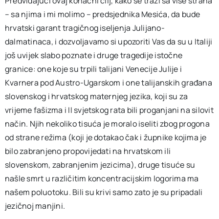
Predviđajući ovaj konačni cilj, kako se traži sa više strana
– sa njima i mi molimo – predsjednika Mesića, da bude
hrvatski garant tragičnog iseljenja Julijano-
dalmatinaca, i dozvoljavamo si upozoriti Vas da su u Italiji
još uvijek slabo poznate i druge tragedije istočne
granice: one koje su trpili talijani Venecije Julije i
Kvarnera pod Austro-Ugarskom i one talijanskih građana
slovenskog i hrvatskog maternjeg jezika, koji su za
vrijeme fašizma i II svjetskog rata bili proganjani na silovit
način. Njih nekoliko tisuća je moralo iseliti zbog progona
od strane režima (koji je dotakao čak i župnike kojima je
bilo zabranjeno propovijedati na hrvatskom ili
slovenskom, zabranjenim jezicima), druge tisuće su
našle smrt u različitim koncentracijskim logorima ma
našem poluotoku. Bili su krivi samo zato je su pripadali
jezičnoj manjini.