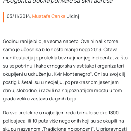
Podgorica dobila pohvale sa svih adresa
03/11/2014,
Mustafa Canka
Ulcinj
Godinu ranije bilo je veoma napeto. Ove ni nalik tome,
samo je učesnika bilo nešto manje nego 2013. Čitava
manifestacija je protekla bez najmanjeg incidenta, za što
su se pobrinuli kako crnogorska vlast tako i organizatori
okupljeni u udruženju „Kvir Montenegro“. Oni su svoj cilj
postigli: šetali su u nedjelju, po prekrasnom jesenjem
danu, slobodno, i razvili na najpoznatijem mostu u tom
gradu veliku zastavu duginih boja.
Da sve pretekne u najboljem redu brinulo se oko 1800
policajaca, ili 10 puta više nego onih koji su se okupili na
skupu nazvanom „Tradicionalno ponosni“. U pripravnosti