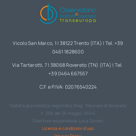
Vicolo San Marco, 1 | 38122 Trento (ITA) | Tel. +39
0461 1828600
Via Tartarotti, 7 | 38068 Rovereto (TN) (ITA) | Tel.
+39 0464 667557
C.F. e P.IVA: 02076540224
Testata giornalistica registrata (Reg. Tribunale di Rovereto
n. 256 del 26 maggio 2004)
Direttore responsabile Luca Zanoni
Licenza e condizioni d’uso
Privacy Policy