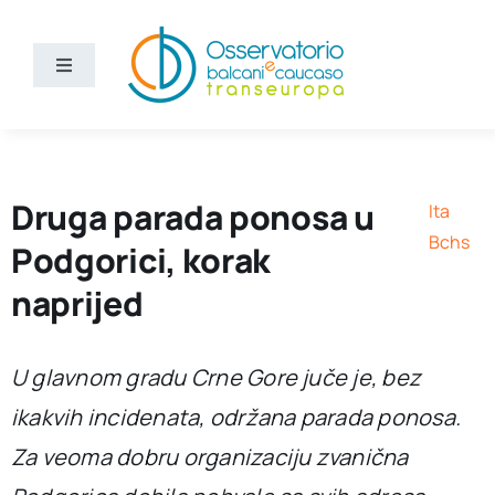
Skip
to
content
Toggle
Navigation
Vijesti
Ko smo mi
Druga parada ponosa u
Ita
Bchs
Podgorici, korak
Bchs
naprijed
U glavnom gradu Crne Gore juče je, bez
ikakvih incidenata, održana parada ponosa.
Za veoma dobru organizaciju zvanična