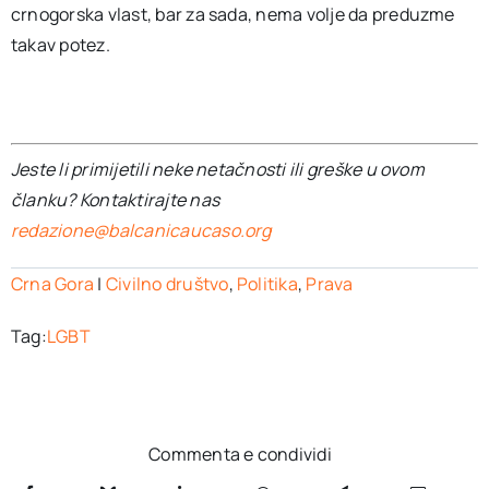
crnogorska vlast, bar za sada, nema volje da preduzme
takav potez.
Jeste li primijetili neke netačnosti ili greške u ovom
članku? Kontaktirajte nas
redazione@balcanicaucaso.org
Crna Gora
|
Civilno društvo
,
Politika
,
Prava
Tag:
LGBT
Commenta e condividi