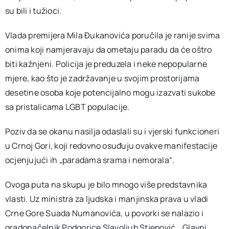
su bili i tužioci.
Vlada premijera Mila Đukanovića poručila je ranije svima
onima koji namjeravaju da ometaju paradu da će oštro
biti kažnjeni. Policija je preduzela i neke nepopularne
mjere, kao što je zadržavanje u svojim prostorijama
desetine osoba koje potencijalno mogu izazvati sukobe
sa pristalicama LGBT populacije.
Poziv da se okanu nasilja odaslali su i vjerski funkcioneri
u Crnoj Gori, koji redovno osuđuju ovakve manifestacije
ocjenjujući ih „paradama srama i nemorala“.
Ovoga puta na skupu je bilo mnogo više predstavnika
vlasti. Uz ministra za ljudska i manjinska prava u vladi
Crne Gore Suada Numanovića, u povorki se nalazio i
gradonačelnik Podgorice Slavoljub Stjepović. „Glavni