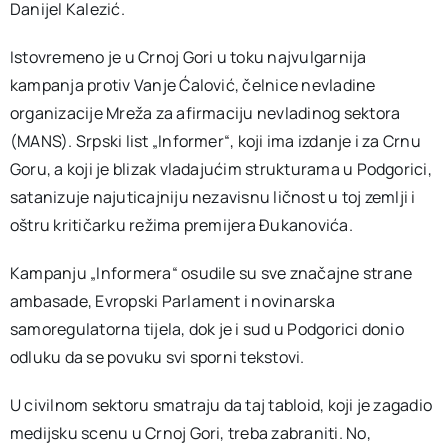
Danijel Kalezić.
Istovremeno je u Crnoj Gori u toku najvulgarnija
kampanja protiv Vanje Ćalović, čelnice nevladine
organizacije Mreža za afirmaciju nevladinog sektora
(MANS). Srpski list „Informer“, koji ima izdanje i za Crnu
Goru, a koji je blizak vladajućim strukturama u Podgorici,
satanizuje najuticajniju nezavisnu ličnost u toj zemlji i
oštru kritičarku režima premijera Đukanovića.
Kampanju „Informera“ osudile su sve značajne strane
ambasade, Evropski Parlament i novinarska
samoregulatorna tijela, dok je i sud u Podgorici donio
odluku da se povuku svi sporni tekstovi.
U civilnom sektoru smatraju da taj tabloid, koji je zagadio
medijsku scenu u Crnoj Gori, treba zabraniti. No,