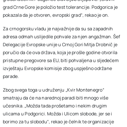
grad Crne Gore je položio test tolerancije. Podgorica je
pokazala da je otvoren, evropski grad“, rekao je on.
Za crnogorsku vladu je najvažnije da su sa zapadnih
adresa odmah uslijedile pohvale za njen angažman. Šef
Delegacije Evropske unije u Crnoj Gori Mitja Drobnič je
poručio da će ova država, koja je prošle godine otvorila
pristupne pregovore sa EU, biti pohvaljena u sljedećem
izvještaju Evropske komisije zbog uspješno održane
parade.
Zbog svega toga u udruženju „Kvir Montenegro“
smatraju da će na narednoj paradi biti mnogo više
učesnika. „Možda tada prošetamo i nekim drugim
ulicama u Podgorici. Možda i Ulicom slobode, jer se i
borimo za tu slobodu“, rekao je čelnik te organizacije