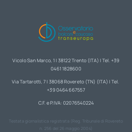
Vicolo San Marco, 1 | 38122 Trento (ITA) | Tel. +39
0461 1828600
Via Tartarotti, 7 | 38068 Rovereto (TN) (ITA) | Tel.
+39 0464 667557
C.F. e P.IVA: 02076540224
Testata giornalistica registrata (Reg. Tribunale di Rovereto
n. 256 del 26 maggio 2004)