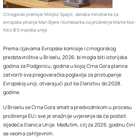
Crnogorski premijer Milojko Spajić, danska ministarka za
evropska pitanja Mari Bjere i komesarka za proširenje Marta Kos -
foto © Evropska unija
Prema izjavama Evropske komisije i crnogorskog
predstavništva u Briselu, 2026. bi mogla biti istorijska
godina za Podgoricu, godina u kojoj Crna Gora planira
zatvoriti sva pregovaračka poglavlja za pristupanje
Evropskoj uniji, otvarajući put ka članstvu do 2028.
godine.
U Briselu se Crna Gora smatra predvodnikom u procesu
proširenja EU i sve je snažnije uvjerenje da će postati
sljedeća članica Unije. Međutim, cilj za 2026. godinu čini
se veoma zahtjevnim.