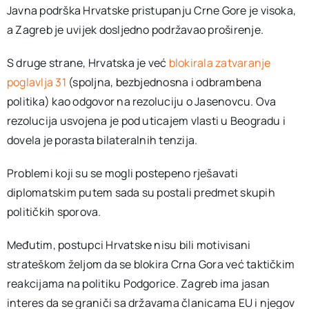
Javna podrška Hrvatske pristupanju Crne Gore je visoka,
a Zagreb je uvijek dosljedno podržavao proširenje.
S druge strane, Hrvatska je već
blokirala zatvaranje
poglavlja 31
(spoljna, bezbjednosna i odbrambena
politika) kao odgovor na rezoluciju o Jasenovcu. Ova
rezolucija usvojena je pod uticajem vlasti u Beogradu i
dovela je porasta bilateralnih tenzija.
Problemi koji su se mogli postepeno rješavati
diplomatskim putem sada su postali predmet skupih
političkih sporova.
Međutim, postupci Hrvatske nisu bili motivisani
strateškom željom da se blokira Crna Gora već taktičkim
reakcijama na politiku Podgorice. Zagreb ima jasan
interes da se graniči sa državama članicama EU i njegov