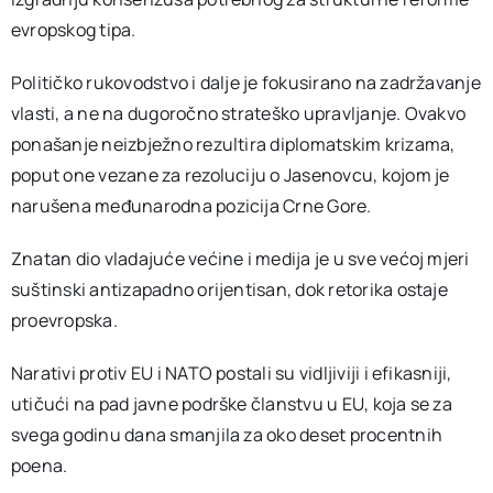
evropskog tipa.
Političko rukovodstvo i dalje je fokusirano na zadržavanje
vlasti, a ne na dugoročno strateško upravljanje. Ovakvo
ponašanje neizbježno rezultira diplomatskim krizama,
poput one vezane za rezoluciju o Jasenovcu, kojom je
narušena međunarodna pozicija Crne Gore.
Znatan dio vladajuće većine i medija je u sve većoj mjeri
suštinski antizapadno orijentisan, dok retorika ostaje
proevropska.
Narativi protiv EU i NATO postali su vidljiviji i efikasniji,
utičući na pad javne podrške članstvu u EU, koja se za
svega godinu dana smanjila za oko deset procentnih
poena.