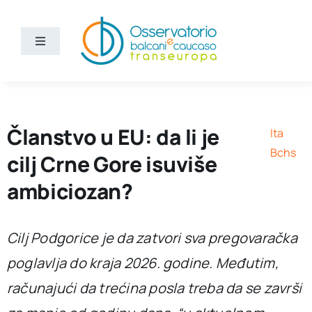
Skip
to
content
Toggle
Navigation
Vijesti
Ko smo mi
Članstvo u EU: da li je
Ita
Bchs
cilj Crne Gore isuviše
Bchs
ambiciozan?
Cilj Podgorice je da zatvori sva pregovaračka
poglavlja do kraja 2026. godine. Međutim,
računajući da trećina posla treba da se završi