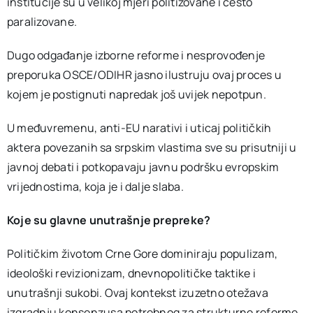
institucije su u velikoj mjeri politizovane i često
paralizovane.
Dugo odgađanje izborne reforme i nesprovođenje
preporuka OSCE/ODIHR jasno ilustruju ovaj proces u
kojem je postignuti napredak još uvijek nepotpun.
U međuvremenu, anti-EU narativi i uticaj političkih
aktera povezanih sa srpskim vlastima sve su prisutniji u
javnoj debati i potkopavaju javnu podršku evropskim
vrijednostima, koja je i dalje slaba.
Koje su glavne unutrašnje prepreke?
Političkim životom Crne Gore dominiraju populizam,
ideološki revizionizam, dnevnopolitičke taktike i
unutrašnji sukobi. Ovaj kontekst izuzetno otežava
izgradnju konsenzusa potrebnog za strukturne reforme