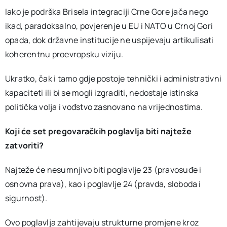
Iako je podrška Brisela integraciji Crne Gore jača nego
ikad, paradoksalno, povjerenje u EU i NATO u Crnoj Gori
opada, dok državne institucije ne uspijevaju artikulisati
koherentnu proevropsku viziju.
Ukratko, čak i tamo gdje postoje tehnički i administrativni
kapaciteti ili bi se mogli izgraditi, nedostaje istinska
politička volja i vođstvo zasnovano na vrijednostima.
Koji će set pregovaračkih poglavlja biti najteže
zatvoriti?
Najteže će nesumnjivo biti poglavlje 23 (pravosuđe i
osnovna prava), kao i poglavlje 24 (pravda, sloboda i
sigurnost).
Ovo poglavlja zahtijevaju strukturne promjene kroz