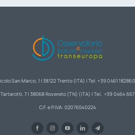
icolo San Marco, 1 | 38122 Trento (ITA) | Tel. +39 0461 18286
 Tartarotti, 7 | 38068 Rovereto (TN) (ITA) | Tel. +39 0464 66
C.F. e P.IVA: 02076540224