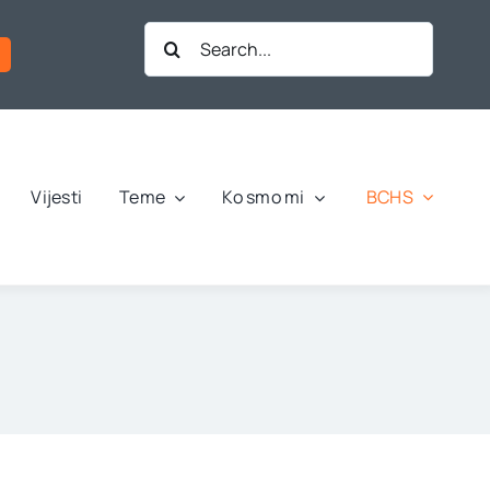
Search
for:
BCHS
Vijesti
Teme
Ko smo mi