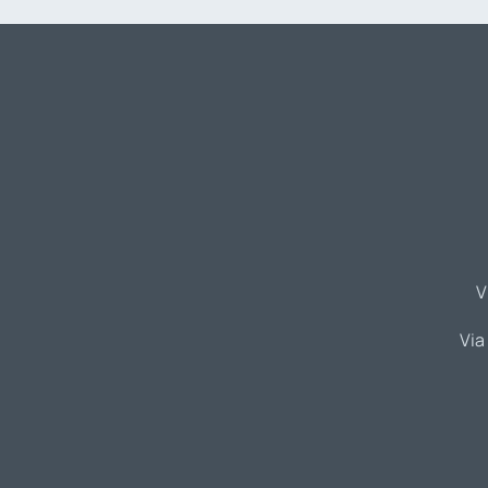
V
Via