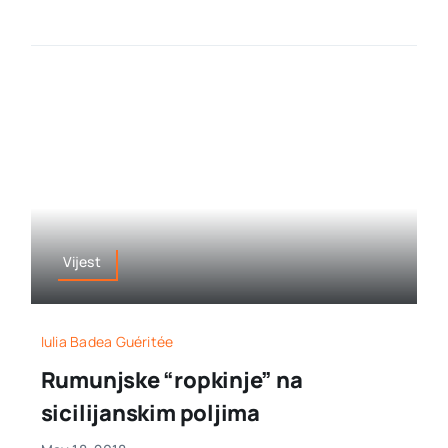
Vijest
Iulia Badea Guéritée
Rumunjske “ropkinje” na
sicilijanskim poljima