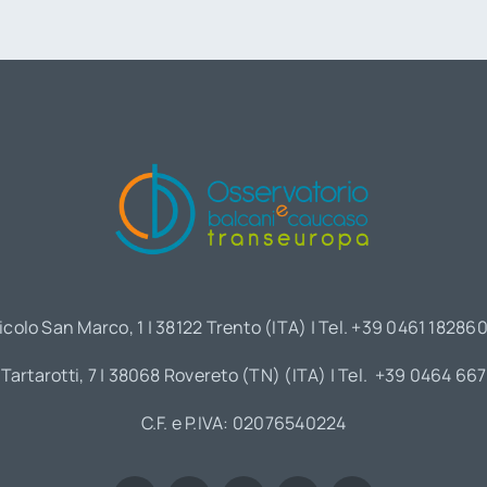
icolo San Marco, 1 | 38122 Trento (ITA) | Tel. +39 0461 18286
 Tartarotti, 7 | 38068 Rovereto (TN) (ITA) | Tel. +39 0464 66
C.F. e P.IVA: 02076540224