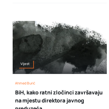
Vijest
Ahmed Burić
BiH, kako ratni zločinci završavaju
na mjestu direktora javnog
preduzeća