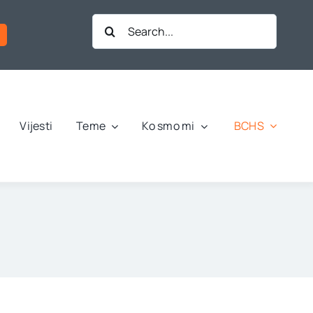
Search
for:
BCHS
Vijesti
Teme
Ko smo mi