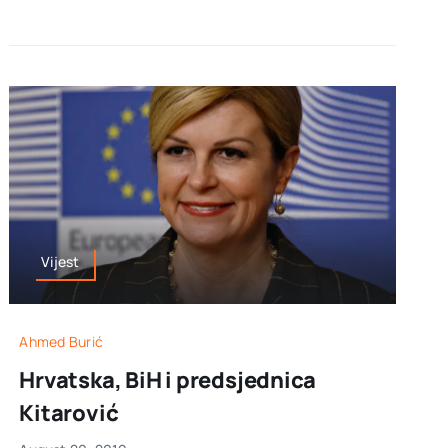
Vijest
Ahmed Burić
Hrvatska, BiH i predsjednica
Kitarović