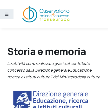
Salta
al
contenuto
Toggle
Navigation
Aree
Temi
Storia e memoria
Ricerca e divulgazione
Le attività sono realizzate grazie al contributo
concesso dalla Direzione generale Educazione,
Sezioni
ricerca e istituti culturali del Ministero della cultura
Chi siamo
Cerca