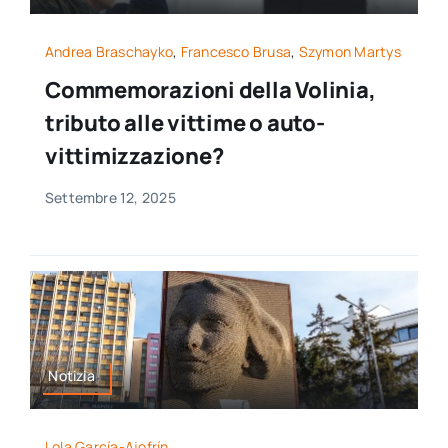
Andrea Braschayko
,
Francesco Brusa
,
Szymon Martys
Commemorazioni della Volinia,
tributo alle vittime o auto-
vittimizzazione?
Settembre 12, 2025
Notizia
Lola García-Ajofrín