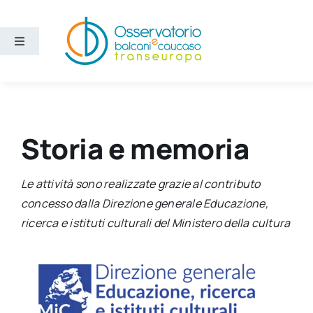
Salta
al
contenuto
Toggle
Navigation
Aree
Temi
Storia e memoria
Ricerca e divulgazione
Le attività sono realizzate grazie al contributo
concesso dalla Direzione generale Educazione,
Sezioni
ricerca e istituti culturali del Ministero della cultura
Chi siamo
Cerca