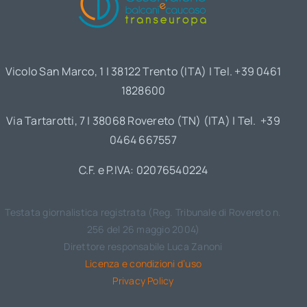
Vicolo San Marco, 1 | 38122 Trento (ITA) | Tel. +39 0461
1828600
Via Tartarotti, 7 | 38068 Rovereto (TN) (ITA) | Tel. +39
0464 667557
C.F. e P.IVA: 02076540224
Testata giornalistica registrata (Reg. Tribunale di Rovereto n.
256 del 26 maggio 2004)
Direttore responsabile Luca Zanoni
Licenza e condizioni d’uso
Privacy Policy