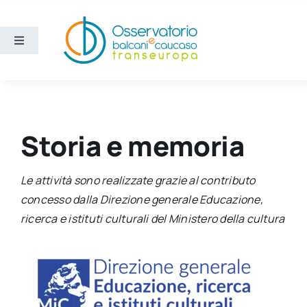
Salta
al
contenuto
Toggle
Navigation
Aree
Temi
Storia e memoria
Ricerca e divulgazione
Le attività sono realizzate grazie al contributo
concesso dalla Direzione generale Educazione,
Sezioni
ricerca e istituti culturali del Ministero della cultura
Chi siamo
Cerca