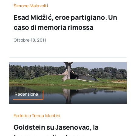
Simone Malavolti
Esad Midžić, eroe partigiano. Un
caso di memoria rimossa
Ottobre 18, 2011
Recensione
Federico Tenca Montini
Goldstein su Jasenovac, la